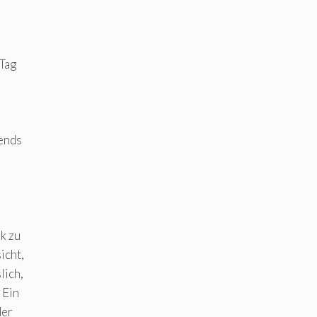
 Tag
bends
k zu
icht,
lich,
 Ein
der