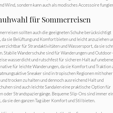
 und Wind, sondern kann auch als modisches Accessoire fungie
Schuhwahl für Sommerreisen
erreisen sollten auch die geeigneten Schuhe berücksichtigt
, da sie Belüftung und Komfort bieten und leicht anzuziehen u
erzichtbar für Strandaktivitäten und Wassersport, da sie sch
en. Stabile Wanderschuhe sind für Wanderungen und Outdoor-
eise wasserdicht und rutschfest für sicheren Halt auf uneben
rnative für leichte Wanderungen, da sie Komfort und Traktion 
atmungsaktive Sneaker sind in tropischen Regionen mit hoher
l und trocken zu halten und dennoch ausreichend Halt und
huhen sind auch leichte Sandalen eine praktische Option für
ngen oder Strandspaziergänge. Bequeme Slip-Ons sind immer ei
 da sie den ganzen Tag über Komfort und Stil bieten.