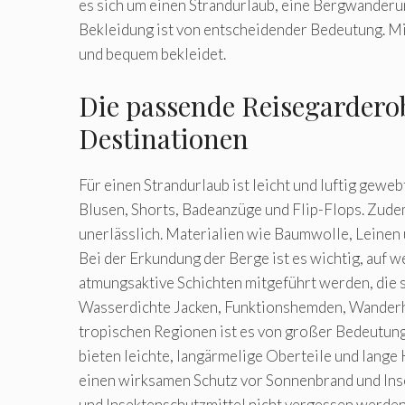
es sich um einen Strandurlaub, eine Bergwander
Bekleidung ist von entscheidender Bedeutung. Mit
und bequem bekleidet.
Die passende Reisegarderob
Destinationen
Für einen Strandurlaub ist leicht und luftig gewe
Blusen, Shorts, Badeanzüge und Flip-Flops. Zud
unerlässlich. Materialien wie Baumwolle, Leinen 
Bei der Erkundung der Berge ist es wichtig, auf 
atmungsaktive Schichten mitgeführt werden, die 
Wasserdichte Jacken, Funktionshemden, Wanderho
tropischen Regionen ist es von großer Bedeutung
bieten leichte, langärmelige Oberteile und lang
einen wirksamen Schutz vor Sonnenbrand und Ins
und Insektenschutzmittel nicht vergessen werden