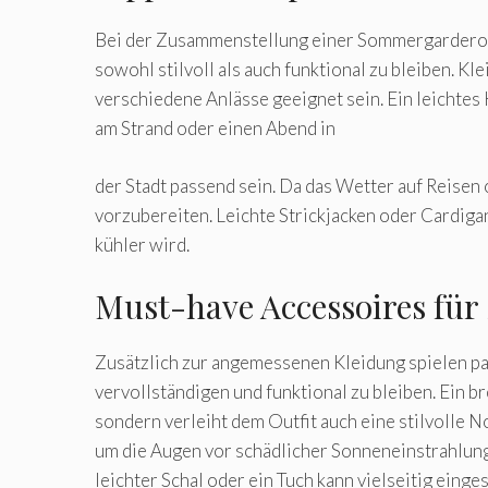
Bei der Zusammenstellung einer Sommergarderobe
sowohl stilvoll als auch funktional zu bleiben. Kl
verschiedene Anlässe geeignet sein. Ein leichtes 
am Strand oder einen Abend in
der Stadt passend sein. Da das Wetter auf Reisen o
vorzubereiten. Leichte Strickjacken oder Cardiga
kühler wird.
Must-have Accessoires fü
Zusätzlich zur angemessenen Kleidung spielen p
vervollständigen und funktional zu bleiben. Ein b
sondern verleiht dem Outfit auch eine stilvolle N
um die Augen vor schädlicher Sonneneinstrahlung 
leichter Schal oder ein Tuch kann vielseitig ein