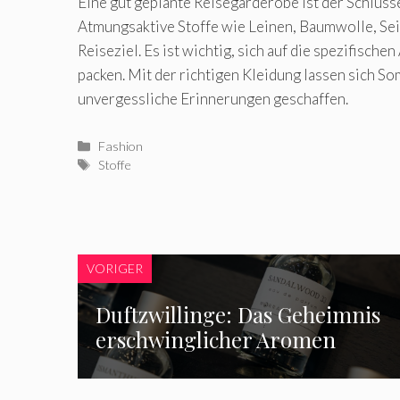
Eine gut geplante Reisegarderobe ist der Schlüss
Atmungsaktive Stoffe wie Leinen, Baumwolle, Sei
Reiseziel. Es ist wichtig, sich auf die spezifisc
packen. Mit der richtigen Kleidung lassen sich 
unvergessliche Erinnerungen geschaffen.
Kategorien
Fashion
Schlagwörter
Stoffe
VORIGER
Duftzwillinge: Das Geheimnis
erschwinglicher Aromen