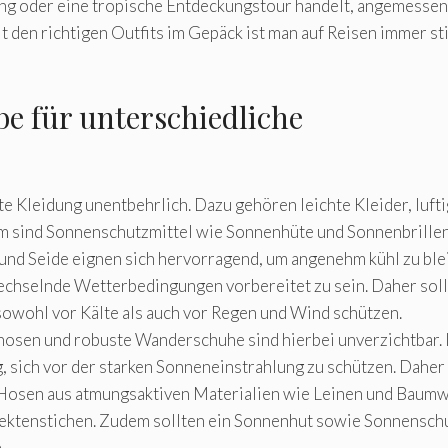
ung oder eine tropische Entdeckungstour handelt, angemesse
 den richtigen Outfits im Gepäck ist man auf Reisen immer sti
e für unterschiedliche
bte Kleidung unentbehrlich. Dazu gehören leichte Kleider, luft
em sind Sonnenschutzmittel wie Sonnenhüte und Sonnenbrille
und Seide eignen sich hervorragend, um angenehm kühl zu ble
wechselnde Wetterbedingungen vorbereitet zu sein. Daher sol
sowohl vor Kälte als auch vor Regen und Wind schützen.
sen und robuste Wanderschuhe sind hierbei unverzichtbar. 
, sich vor der starken Sonneneinstrahlung zu schützen. Daher
e Hosen aus atmungsaktiven Materialien wie Leinen und Baum
ektenstichen. Zudem sollten ein Sonnenhut sowie Sonnensch
.