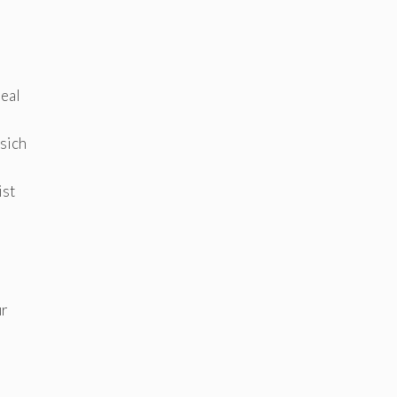
deal
 sich
ist
ür