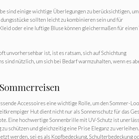
 sind einige wichtige Überlegungen zu berücksichtigen, um
eidungsstücke sollten leicht zu kombinieren sein und für
Kleid oder eine luftige Bluse können gleichermaßen für einen
ft unvorhersehbar ist, ist es ratsam, sich auf Schichtung
ns sind nützlich, um sich bei Bedarf warmzuhalten, wenn es a
r Sommerreisen
assende Accessoires eine wichtige Rolle, um den Sommer-Loo
reitkrempiger Hut dient nicht nur als Sonnenschutz für das Ges
ote. Eine hochwertige Sonnenbrille mit UV-Schutz ist unerläss
zu schützen und gleichzeitig eine Prise Eleganz zu verleihen.
gesetzt werden, sei es als Kopfbedeckung, Schulterbedeckung o