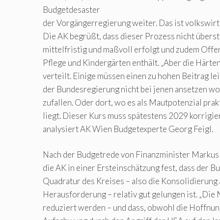
Budgetdesaster
der Vorgängerregierung weiter. Das ist volkswirt
Die AK begrüßt, dass dieser Prozess nicht überst
mittelfristig und maßvoll erfolgt und zudem Of
Pflege und Kindergärten enthält. „Aber die Härten
verteilt. Einige müssen einen zu hohen Beitrag lei
der Bundesregierung nicht bei jenen ansetzen wo
zufallen. Oder dort, wo es als Mautpotenzial prak
liegt. Dieser Kurs muss spätestens 2029 korrigie
analysiert AK Wien Budgetexperte Georg Feigl.
Nach der Budgetrede von Finanzminister Markus 
die AK in einer Ersteinschätzung fest, dass der 
Quadratur des Kreises – also die Konsolidierung 
Herausforderung – relativ gut gelungen ist. „Di
reduziert werden – und dass, obwohl die Hoffnun