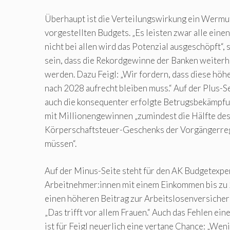
Überhaupt ist die Verteilungswirkung ein Wermu
vorgestellten Budgets. „Es leisten zwar alle einen
nicht bei allen wird das Potenzial ausgeschöpft“, s
sein, dass die Rekordgewinne der Banken weiterh
werden. Dazu Feigl: „Wir fordern, dass diese hö
nach 2028 aufrecht bleiben muss.“ Auf der Plus-Se
auch die konsequenter erfolgte Betrugsbekämpf
mit Millionengewinnen „zumindest die Hälfte des
Körperschaftsteuer-Geschenks der Vorgängerre
müssen“.
Auf der Minus-Seite steht für den AK Budgetexpe
Arbeitnehmer:innen mit einem Einkommen bis zu
einen höheren Beitrag zur Arbeitslosenversicher
„Das trifft vor allem Frauen.“ Auch das Fehlen ei
ist für Feigl neuerlich eine vertane Chance: „W