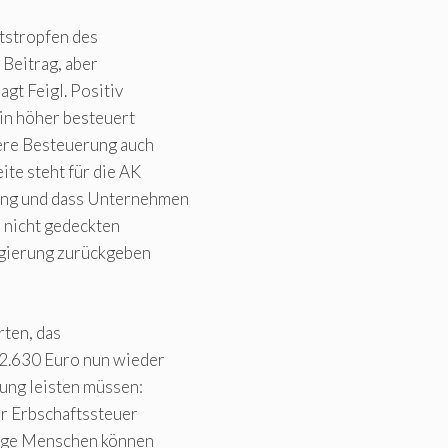
tstropfen des
 Beitrag, aber
agt Feigl. Positiv
in höher besteuert
here Besteuerung auch
ite steht für die AK
ung und dass Unternehmen
 nicht gedeckten
gierung zurückgeben
rten, das
 2.630 Euro nun wieder
ung leisten müssen:
ner Erbschaftssteuer
enige Menschen können