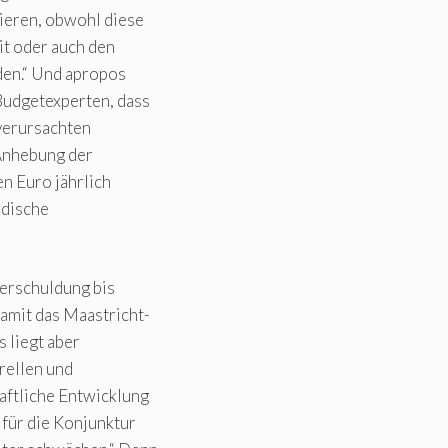
rieren, obwohl diese
it oder auch den
den.“ Und apropos
Budgetexperten, dass
 verursachten
 Anhebung der
n Euro jährlich
ndische
verschuldung bis
amit das Maastricht-
s liegt aber
rellen und
aftliche Entwicklung
 für die Konjunktur