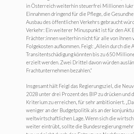
in Österreich weiterhin steuerfrei Millionen luk
Einnahmen dringend für die Pflege, die Gesundhe
Ausbau des öffentlichen Verkehrs gebraucht wür
Verkehr: Ein weiterer Minuspunkt ist für den AK 
Frächter:innen weiterhin nicht für alle von ihnen
Folgekosten aufkommen. Feigl: „Allein durch die
Transitentschädigung könnten bis zu 650 Millione
erzielt werden. Zwei Drittel davon würden auslä
Frachtunternehmen bezahlen.“
Insgesamt hält Feigl das Regierungsziel, die Neu
2028 unter drei Prozent des BIP zu drücken und d
Kriterium zu erreichen, für sehr ambitioniert. „Da
weniger an der Budgetpolitik als an der konjunktu
weltwirtschaftlichen Lage. Wenn sich die wirtsch
weiter eintrübt, sollte die Bundesregierung mehr