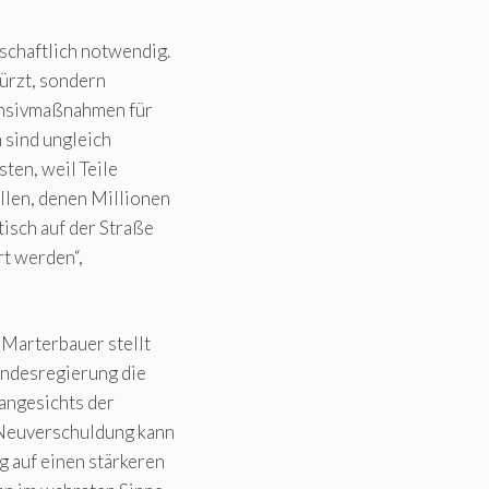
schaftlich notwendig.
ürzt, sondern
fensivmaßnahmen für
 sind ungleich
sten, weil Teile
llen, denen Millionen
tisch auf der Straße
rt werden“,
Marterbauer stellt
Bundesregierung die
angesichts der
e Neuverschuldung kann
g auf einen stärkeren