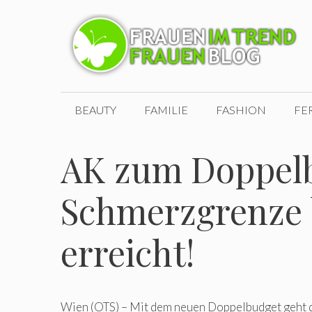
Zum
Inhalt
springen
BEAUTY
FAMILIE
FASHION
FE
AK zum Doppel
Schmerzgrenze 
erreicht!
Wien (OTS) – Mit dem neuen Doppelbudget geht 