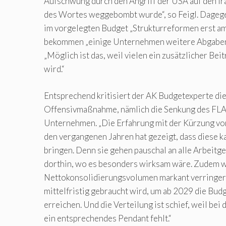
Aufschwung durch den Angriff der USA auf den Ir
des Wortes weggebombt wurde“, so Feigl. Dagege
im vorgelegten Budget „Strukturreformen erst am
bekommen „einige Unternehmen weitere Abgabens
„Möglich ist das, weil vielen ein zusätzlicher Bei
wird.“
Entsprechend kritisiert der AK Budgetexperte di
Offensivmaßnahme, nämlich die Senkung des FLA
Unternehmen. „Die Erfahrung mit der Kürzung v
den vergangenen Jahren hat gezeigt, dass diese k
bringen. Denn sie gehen pauschal an alle Arbeitg
dorthin, wo es besonders wirksam wäre. Zudem wi
Nettokonsolidierungsvolumen markant verringer
mittelfristig gebraucht wird, um ab 2029 die Budg
erreichen. Und die Verteilung ist schief, weil bei
ein entsprechendes Pendant fehlt.“