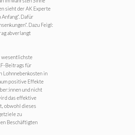
an im wahrsten Sinne
n sieht der AK Experte
 Anfang“. Dafür
enkungen“. Dazu Feigl:
trag abverlangt
e wesentlichste
F-Beitrags für
on Lohnnebenkosten in
aum positive Effekte
eber:innen und nicht
rd das effektive
t, obwohl dieses
etziele zu
 den Beschäftigten