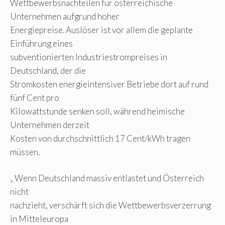
Wettbewerbsnachteilen für österreichische
Unternehmen aufgrund hoher
Energiepreise. Auslöser ist vor allem die geplante
Einführung eines
subventionierten Industriestrompreises in
Deutschland, der die
Stromkosten energieintensiver Betriebe dort auf rund
fünf Cent pro
Kilowattstunde senken soll, während heimische
Unternehmen derzeit
Kosten von durchschnittlich 17 Cent/kWh tragen
müssen.
„ Wenn Deutschland massiv entlastet und Österreich
nicht
nachzieht, verschärft sich die Wettbewerbsverzerrung
in Mitteleuropa