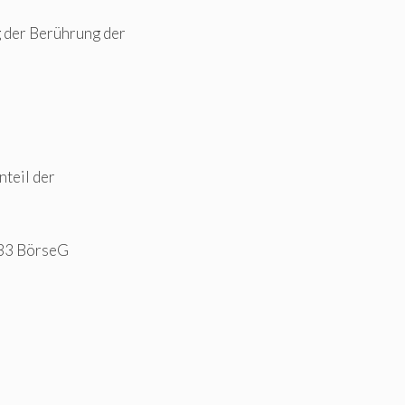
g der Berührung der
nteil der
133 BörseG