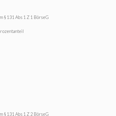
em § 131 Abs 1 Z 1 BörseG
Prozentanteil
em § 131 Abs 1 Z 2 BörseG