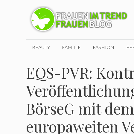
Zum
Inhalt
springen
BEAUTY
FAMILIE
FASHION
FE
EQS-PVR: Kontr
Veröffentlichung
BörseG mit dem 
europaweiten V