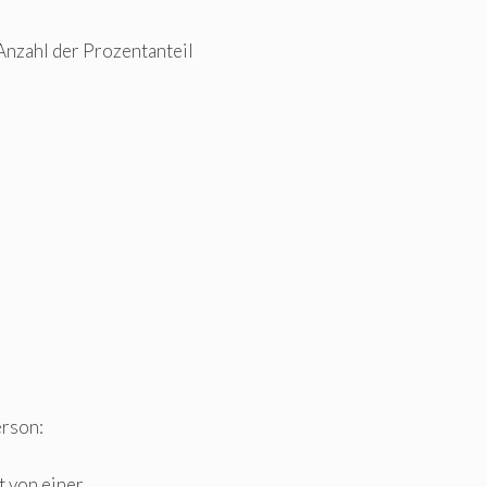
Anzahl der Prozentanteil
erson:
t von einer