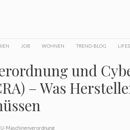
RIEN
JOB
WOHNEN
TREND-BLOG
LIFE
erordnung und Cyb
CRA) – Was Herstelle
müssen
n EU-Maschinenverordnung