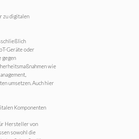
r zu digitalen
sschließlich
IoT-Geräte oder
te gegen
Sicherheitsmaßnahmen wie
nmanagement,
ten umsetzen. Auch hier
igitalen Komponenten
ür Hersteller von
ssen sowohl die