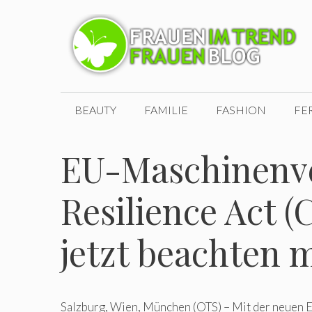
Zum
Inhalt
springen
BEAUTY
FAMILIE
FASHION
FE
EU-Maschinenv
Resilience Act (
jetzt beachten 
Salzburg, Wien, München (OTS) – Mit der neue