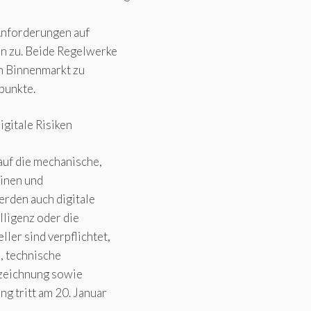
Anforderungen auf
en zu. Beide Regelwerke
en Binnenmarkt zu
punkte.
gitale Risiken
uf die mechanische,
hinen und
rden auch digitale
lligenz oder die
er sind verpflichtet,
, technische
zeichnung sowie
g tritt am 20. Januar