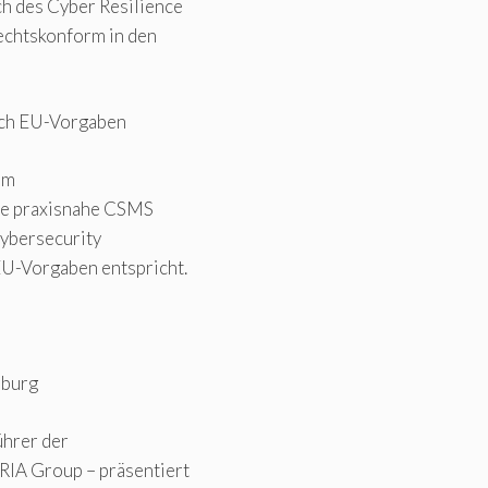
h des Cyber Resilience
rechtskonform in den
ach EU-Vorgaben
em
ne praxisnahe CSMS
Cybersecurity
U-Vorgaben entspricht.
zburg
ührer der
IA Group – präsentiert