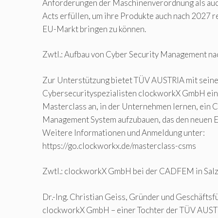
Anforderungen der Maschinenverordnung als auc
Acts erfüllen, um ihre Produkte auch nach 2027 
EU-Markt bringen zu können.
Zwtl.: Aufbau von Cyber Security Management n
Zur Unterstützung bietet TÜV AUSTRIA mit sein
Cybersecurityspezialisten clockworkX GmbH ei
Masterclass an, in der Unternehmen lernen, ein 
Management System aufzubauen, das den neuen E
Weitere Informationen und Anmeldung unter:
https://go.clockworkx.de/masterclass-csms
Zwtl.: clockworkX GmbH bei der CADFEM in Sal
Dr.-Ing. Christian Geiss, Gründer und Geschäftsf
clockworkX GmbH – einer Tochter der TÜV AUSTR