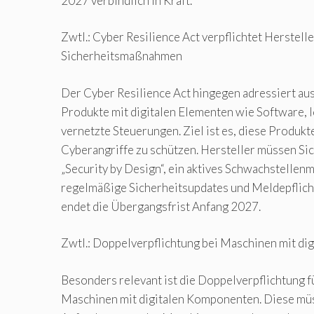
2027 verbindlich in Kraft.
Zwtl.: Cyber Resilience Act verpflichtet Herstelle
Sicherheitsmaßnahmen
Der Cyber Resilience Act hingegen adressiert au
Produkte mit digitalen Elementen wie Software, 
vernetzte Steuerungen. Ziel ist es, diese Produk
Cyberangriffe zu schützen. Hersteller müssen 
„Security by Design“, ein aktives Schwachstelle
regelmäßige Sicherheitsupdates und Meldepflich
endet die Übergangsfrist Anfang 2027.
Zwtl.: Doppelverpflichtung bei Maschinen mit d
Besonders relevant ist die Doppelverpflichtung f
Maschinen mit digitalen Komponenten. Diese mü