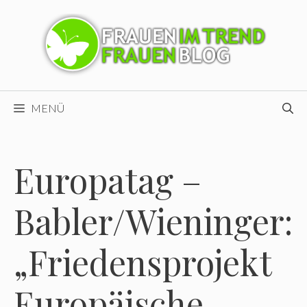
Zum
Inhalt
springen
MENÜ
Europatag –
Babler/Wieninger:
„Friedensprojekt
Europäische