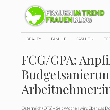
Zum
Inhalt
springen
BEAUTY
FAMILIE
FASHION
FE
FCG/GPA: Anpfif
Budgetsanierun
Arbeitnehmer:i
Österreich (OTS) – Seit Wochen wird über das D