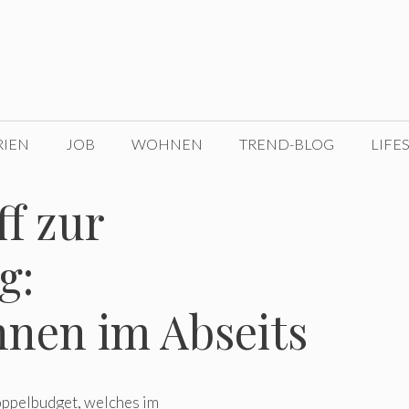
RIEN
JOB
WOHNEN
TREND-BLOG
LIFE
f zur
g:
nnen im Abseits
oppelbudget, welches im