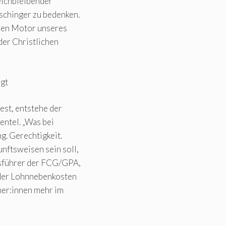
eichbleibender
schinger zu bedenken.
den Motor unseres
 der Christlichen
ägt
st, entstehe der
entel. „Was bei
. Gerechtigkeit.
nftsweisen sein soll,
ftsführer der FCG/GPA,
 der Lohnnebenkosten
mer:innen mehr im