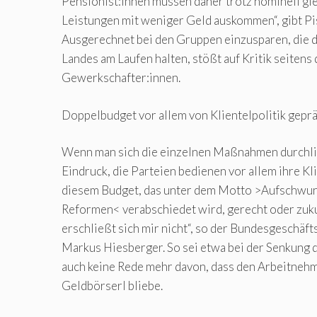
Pensionist:innen müssen daher trotz nominell gl
Leistungen mit weniger Geld auskommen“, gibt Pi
Ausgerechnet bei den Gruppen einzusparen, die 
Landes am Laufen halten, stößt auf Kritik seitens
Gewerkschafter:innen.
Doppelbudget vor allem von Klientelpolitik gepr
Wenn man sich die einzelnen Maßnahmen durchlie
Eindruck, die Parteien bedienen vor allem ihre Kli
diesem Budget, das unter dem Motto >Aufschwung
Reformen< verabschiedet wird, gerecht oder zuku
erschließt sich mir nicht“, so der Bundesgeschä
Markus Hiesberger. So sei etwa bei der Senkung
auch keine Rede mehr davon, dass den Arbeitneh
Geldbörserl bliebe.