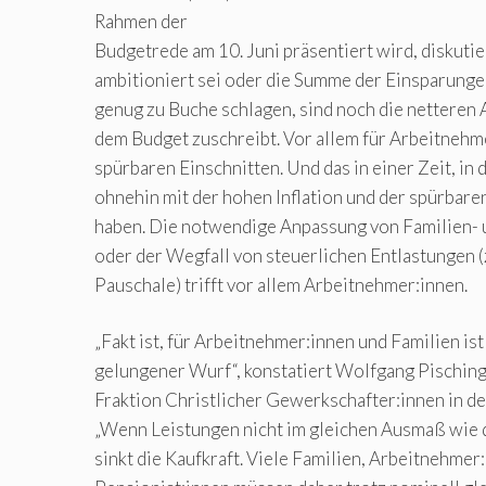
Rahmen der
Budgetrede am 10. Juni präsentiert wird, diskutie
ambitioniert sei oder die Summe der Einsparungen
genug zu Buche schlagen, sind noch die netteren A
dem Budget zuschreibt. Vor allem für Arbeitnehm
spürbaren Einschnitten. Und das in einer Zeit, in 
ohnehin mit der hohen Inflation und der spürbar
haben. Die notwendige Anpassung von Familien- 
oder der Wegfall von steuerlichen Entlastungen
Pauschale) trifft vor allem Arbeitnehmer:innen.
„Fakt ist, für Arbeitnehmer:innen und Familien ist
gelungener Wurf“, konstatiert Wolfgang Pisching
Fraktion Christlicher Gewerkschafter:innen in 
„Wenn Leistungen nicht im gleichen Ausmaß wie d
sinkt die Kaufkraft. Viele Familien, Arbeitnehmer