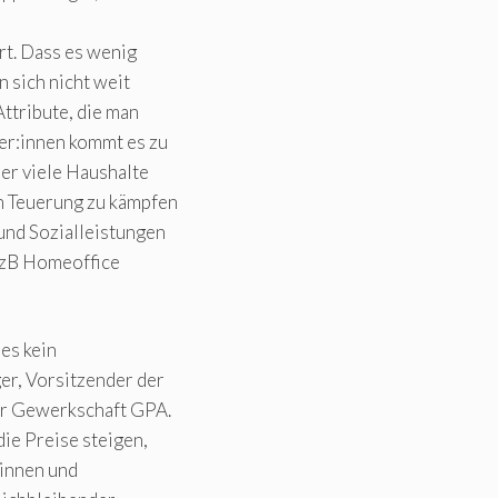
rt. Dass es wenig
 sich nicht weit
ttribute, die man
er:innen kommt es zu
der viele Haushalte
en Teuerung zu kämpfen
und Sozialleistungen
 (zB Homeoffice
 es kein
er, Vorsitzender der
der Gewerkschaft GPA.
ie Preise steigen,
:innen und