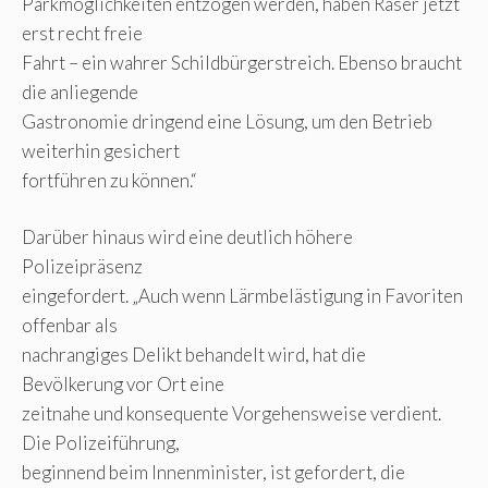
Parkmöglichkeiten entzogen werden, haben Raser jetzt
erst recht freie
Fahrt – ein wahrer Schildbürgerstreich. Ebenso braucht
die anliegende
Gastronomie dringend eine Lösung, um den Betrieb
weiterhin gesichert
fortführen zu können.“
Darüber hinaus wird eine deutlich höhere
Polizeipräsenz
eingefordert. „Auch wenn Lärmbelästigung in Favoriten
offenbar als
nachrangiges Delikt behandelt wird, hat die
Bevölkerung vor Ort eine
zeitnahe und konsequente Vorgehensweise verdient.
Die Polizeiführung,
beginnend beim Innenminister, ist gefordert, die