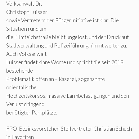
Volksanwalt Dr.
Christoph Luisser
sowie Vertretern der Bürgerinitiative ist klar: Die
Situation rund um
die Filmteichstraße bleibt ungelöst, und der Druck auf
Stadtverwaltung und Polizeiführung nimmt weiter zu.
Auch Volksanwalt
Luisser findet klare Worte und spricht die seit 2018
bestehende
Problematik offen an – Raserei, sogenannte
orientalische
Hochzeitskorsos, massive Lärmbelästigungen und den
Verlust dringend
benötigter Parkplätze.
FPÖ-Bezirksvorsteher-Stellvertreter Christian Schuch
in Favoriten