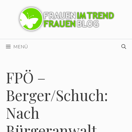
Zum
Inhalt
springen
MENÜ
FPÖ –
Berger/Schuch:
Nach
Bürgeranwalt-