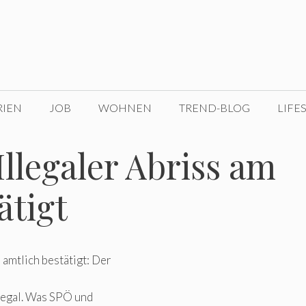
RIEN
JOB
WOHNEN
TREND-BLOG
LIFE
llegaler Abriss am
ätigt
amtlich bestätigt: Der
llegal. Was SPÖ und