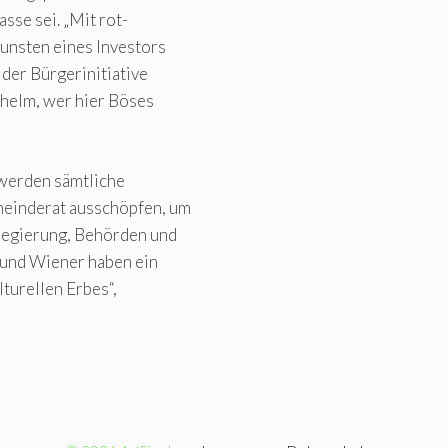
sse sei. „Mit rot-
unsten eines Investors
der Bürgerinitiative
chelm, wer hier Böses
 werden sämtliche
einderat ausschöpfen, um
regierung, Behörden und
 und Wiener haben ein
lturellen Erbes“,