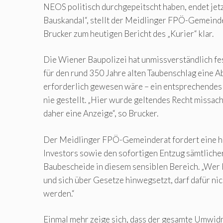
NEOS politisch durchgepeitscht haben, endet jet
Bauskandal“, stellt der Meidlinger FPÖ-Gemeind
Brucker zum heutigen Bericht des „Kurier“ klar.
Die Wiener Baupolizei hat unmissverständlich fe
für den rund 350 Jahre alten Taubenschlag eine 
erforderlich gewesen wäre – ein entsprechende
nie gestellt. „Hier wurde geltendes Recht missach
daher eine Anzeige“, so Brucker.
Der Meidlinger FPÖ-Gemeinderat fordert eine h
Investors sowie den sofortigen Entzug sämtlich
Baubescheide in diesem sensiblen Bereich. „Wer 
und sich über Gesetze hinwegsetzt, darf dafür ni
werden.“
Einmal mehr zeige sich, dass der gesamte Umwi