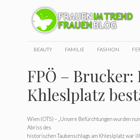
Zum
Inhalt
springen
BEAUTY
FAMILIE
FASHION
FE
FPÖ – Brucker: I
Khleslplatz best
Wien (OTS) – „Unsere Befürchtungen wurden nun 
Abriss des
historischen Taubenschlags am Khleslplatz war i