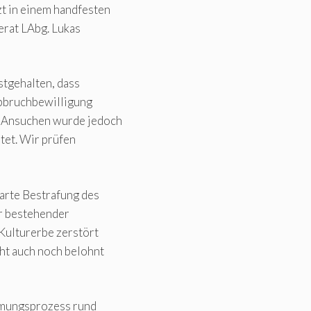
zt in einem handfesten
erat LAbg. Lukas
stgehalten, dass
Abbruchbewilligung
s Ansuchen wurde jedoch
tet. Wir prüfen
arte Bestrafung des
er bestehender
Kulturerbe zerstört
cht auch noch belohnt
dmungsprozess rund