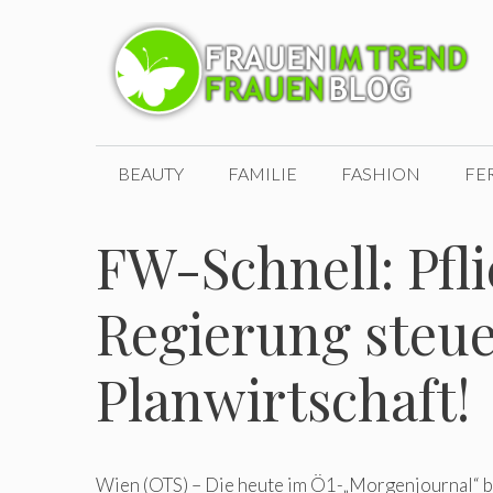
Zum
Inhalt
springen
BEAUTY
FAMILIE
FASHION
FE
FW-Schnell: Pfli
Regierung steue
Planwirtschaft!
Wien (OTS) – Die heute im Ö1-„Morgenjournal“