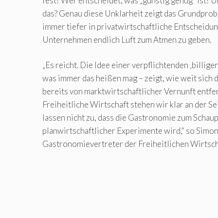
fest? Wer entscheidet, was „günstig genug“ ist? U
das? Genau diese Unklarheit zeigt das Grundprobl
immer tiefer in privatwirtschaftliche Entscheidun
Unternehmen endlich Luft zum Atmen zu geben.
„Es reicht. Die Idee einer verpflichtenden ‚billigen
was immer das heißen mag – zeigt, wie weit sich 
bereits von marktwirtschaftlicher Vernunft entfer
Freiheitliche Wirtschaft stehen wir klar an der S
lassen nicht zu, dass die Gastronomie zum Schaup
planwirtschaftlicher Experimente wird,“ so Simon
Gastronomievertreter der Freiheitlichen Wirtsch