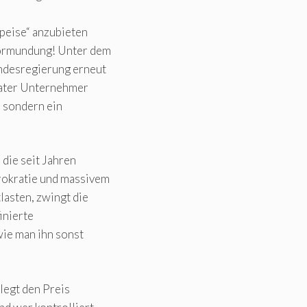
Speise“ anzubieten
vormundung! Unter dem
ndesregierung erneut
ivater Unternehmer
, sondern ein
die seit Jahren
rokratie und massivem
lasten, zwingt die
inierte
 wie man ihn sonst
legt den Preis