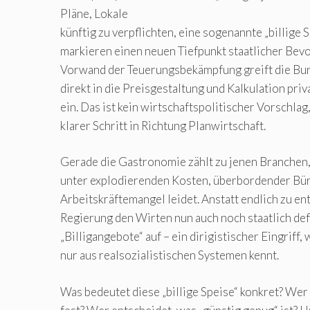
Pläne, Lokale
künftig zu verpflichten, eine sogenannte „billige 
markieren einen neuen Tiefpunkt staatlicher Be
Vorwand der Teuerungsbekämpfung greift die Bu
direkt in die Preisgestaltung und Kalkulation pr
ein. Das ist kein wirtschaftspolitischer Vorschlag
klarer Schritt in Richtung Planwirtschaft.
Gerade die Gastronomie zählt zu jenen Branchen, 
unter explodierenden Kosten, überbordender Bü
Arbeitskräftemangel leidet. Anstatt endlich zu ent
Regierung den Wirten nun auch noch staatlich def
„Billigangebote“ auf – ein dirigistischer Eingriff,
nur aus realsozialistischen Systemen kennt.
Was bedeutet diese „billige Speise“ konkret? Wer 