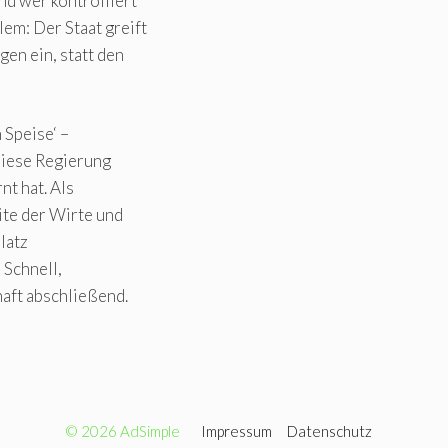
nd wer kontrolliert
em: Der Staat greift
gen ein, statt den
 Speise‘ –
diese Regierung
nt hat. Als
eite der Wirte und
latz
 Schnell,
aft abschließend.
© 2026 AdSimple
Impressum
Datenschutz