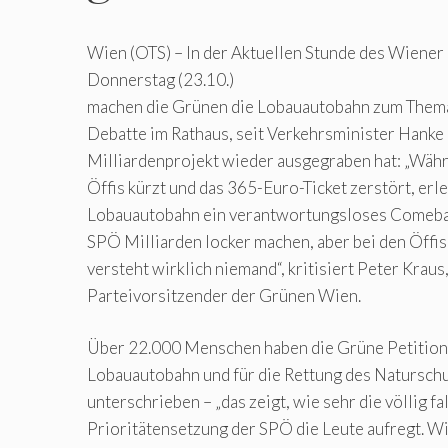
Wien (OTS) – In der Aktuellen Stunde des Wiener
Donnerstag (23.10.)
machen die Grünen die Lobauautobahn zum Thema –
Debatte im Rathaus, seit Verkehrsminister Hanke 
Milliardenprojekt wieder ausgegraben hat: „Wäh
Öffis kürzt und das 365-Euro-Ticket zerstört, erle
Lobauautobahn ein verantwortungsloses Comeback
SPÖ Milliarden locker machen, aber bei den Öffis
versteht wirklich niemand“, kritisiert Peter Kraus
Parteivorsitzender der Grünen Wien.
Über 22.000 Menschen haben die Grüne Petition
Lobauautobahn und für die Rettung des Naturschu
unterschrieben – „das zeigt, wie sehr die völlig fa
Prioritätensetzung der SPÖ die Leute aufregt. 