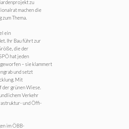
liardenprojekt zu
tionalrat machen die
g zum Thema.
el ein
t. Ihr Bau führt zur
Größe, die der
 SPÖ hat jeden
 geworfen – sie klammert
dengrab und setzt
cklung. Mit
f der grünen Wiese.
reundlichem Verkehr
astruktur- und Öffi-
ngen im ÖBB-