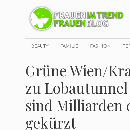
Zum
Inhalt
springen
BEAUTY
FAMILIE
FASHION
FE
Grüne Wien/Kra
zu Lobautunnel
sind Milliarden 
gekürzt