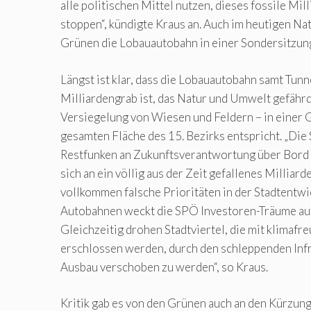
alle politischen Mittel nutzen, dieses fossile Mil
stoppen“, kündigte Kraus an. Auch im heutigen Na
Grünen die Lobauautobahn in einer Sondersitzun
Längst ist klar, dass die Lobauautobahn samt Tunn
Milliardengrab ist, das Natur und Umwelt gefährde
Versiegelung von Wiesen und Feldern – in einer 
gesamten Fläche des 15. Bezirks entspricht. „Die
Restfunken an Zukunftsverantwortung über Bord
sich an ein völlig aus der Zeit gefallenes Milliar
vollkommen falsche Prioritäten in der Stadtentwi
Autobahnen weckt die SPÖ Investoren-Träume au
Gleichzeitig drohen Stadtviertel, die mit klimaf
erschlossen werden, durch den schleppenden Infr
Ausbau verschoben zu werden“, so Kraus.
Kritik gab es von den Grünen auch an den Kürzu