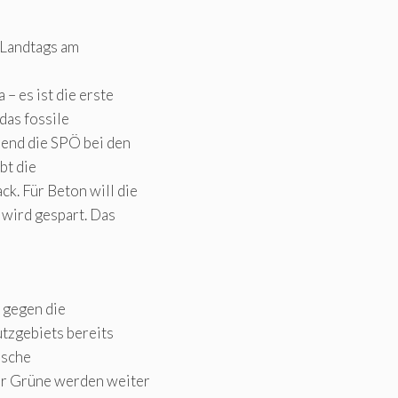
 Landtags am
 es ist die erste
das fossile
rend die SPÖ bei den
bt die
. Für Beton will die
 wird gespart. Das
,
 gegen die
tzgebiets bereits
lsche
Wir Grüne werden weiter