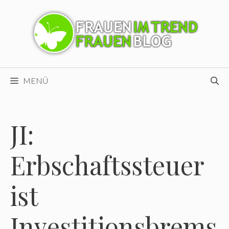
Zum
Inhalt
springen
MENÜ
JI:
Erbschaftssteuer
ist
Investitionsbrems