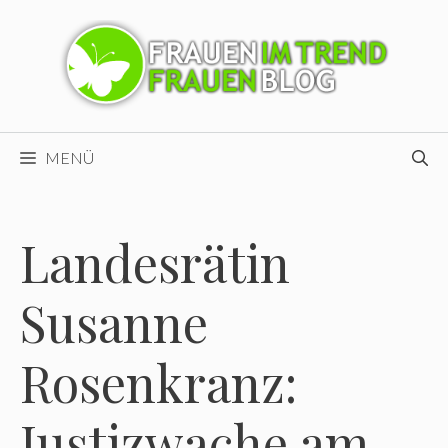
Zum
Inhalt
springen
MENÜ
Landesrätin
Susanne
Rosenkranz:
Justizwache am