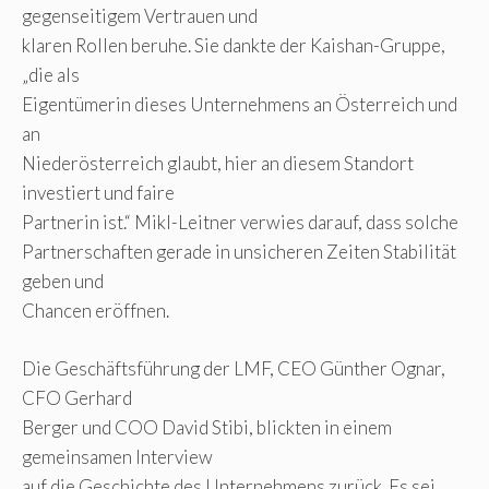
gegenseitigem Vertrauen und
klaren Rollen beruhe. Sie dankte der Kaishan-Gruppe,
„die als
Eigentümerin dieses Unternehmens an Österreich und
an
Niederösterreich glaubt, hier an diesem Standort
investiert und faire
Partnerin ist.“ Mikl-Leitner verwies darauf, dass solche
Partnerschaften gerade in unsicheren Zeiten Stabilität
geben und
Chancen eröffnen.
Die Geschäftsführung der LMF, CEO Günther Ognar,
CFO Gerhard
Berger und COO David Stibi, blickten in einem
gemeinsamen Interview
auf die Geschichte des Unternehmens zurück. Es sei