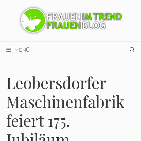
Zum
Inhalt
springen
MENÜ
Leobersdorfer
Maschinenfabrik
feiert 175.
Jubiläum