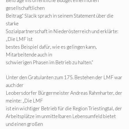
Beiträge ins öffentliche Budget einen hohen
gesellschaftlichen
Beitrag.“ Slacik sprach in seinem Statement über die
starke
Sozialpartnerschaft in Niederösterreich und erklärte:
„Die LMF ist
bestes Beispiel dafür, wie es gelingen kann,
Mitarbeitende auch in
schwierigen Phasen im Betrieb zu halten.“
Unter den Gratulanten zum 175. Bestehen der LMF war
auch der
Leobersdorfer Bürgermeister Andreas Rahmharter, der
meinte: „Die LMF
ist ein wichtiger Betrieb für die Region Triestingtal, der
Arbeitsplätze im unmittelbaren Lebensumfeld bietet
und einen großen