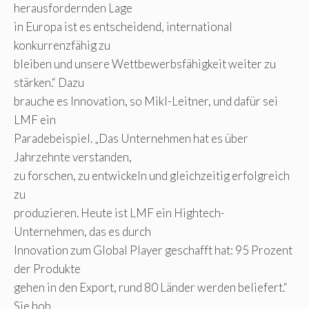
herausfordernden Lage
in Europa ist es entscheidend, international
konkurrenzfähig zu
bleiben und unsere Wettbewerbsfähigkeit weiter zu
stärken.“ Dazu
brauche es Innovation, so Mikl-Leitner, und dafür sei
LMF ein
Paradebeispiel. „Das Unternehmen hat es über
Jahrzehnte verstanden,
zu forschen, zu entwickeln und gleichzeitig erfolgreich
zu
produzieren. Heute ist LMF ein Hightech-
Unternehmen, das es durch
Innovation zum Global Player geschafft hat: 95 Prozent
der Produkte
gehen in den Export, rund 80 Länder werden beliefert.“
Sie hob