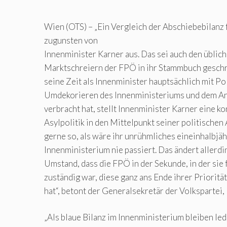
Wien (OTS) – „Ein Vergleich der Abschiebebilanz f
zugunsten von
Innenminister Karner aus. Das sei auch den üblich
Marktschreiern der FPÖ in ihr Stammbuch geschr
seine Zeit als Innenminister hauptsächlich mit P
Umdekorieren des Innenministeriums und dem Anb
verbracht hat, stellt Innenminister Karner eine 
Asylpolitik in den Mittelpunkt seiner politischen
gerne so, als wäre ihr unrühmliches eineinhalbjä
Innenministerium nie passiert. Das ändert allerdi
Umstand, dass die FPÖ in der Sekunde, in der sie
zuständig war, diese ganz ans Ende ihrer Prioritä
hat“, betont der Generalsekretär der Volkspartei,
„Als blaue Bilanz im Innenministerium bleiben led