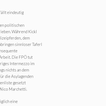
ällt eindeutig
en politischen
ieben. Während Kickl
olizeipferden, dem
ringen sinnloser Taferl
konsequente
 Arbeit. Die FPÖ tut
hriges Intermezzo im
ngs nichts an dem
 für die Asylagenden
tenliste gesetzt
 Nico Marchetti.
iglich eine