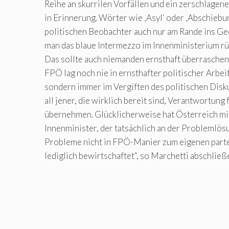
Reihe an skurrilen Vorfällen und ein zerschlagen
in Erinnerung. Wörter wie ‚Asyl‘ oder ‚Abschieb
politischen Beobachter auch nur am Rande ins G
man das blaue Intermezzo im Innenministerium rü
Das sollte auch niemanden ernsthaft überraschen:
FPÖ lag noch nie in ernsthafter politischer Arbei
sondern immer im Vergiften des politischen Dis
all jener, die wirklich bereit sind, Verantwortung
übernehmen. Glücklicherweise hat Österreich mi
Innenminister, der tatsächlich an der Problemlösu
Probleme nicht in FPÖ-Manier zum eigenen parte
lediglich bewirtschaftet“, so Marchetti abschließ