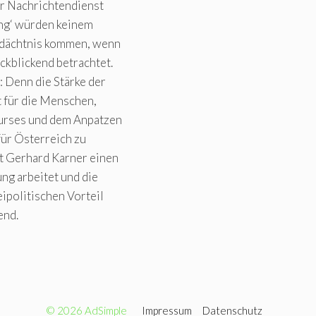
er Nachrichtendienst
ung‘ würden keinem
edächtnis kommen, wenn
ckblickend betrachtet.
 Denn die Stärke der
t für die Menschen,
kurses und dem Anpatzen
 für Österreich zu
t Gerhard Karner einen
ng arbeitet und die
ipolitischen Vorteil
end.
© 2026 AdSimple
Impressum
Datenschutz