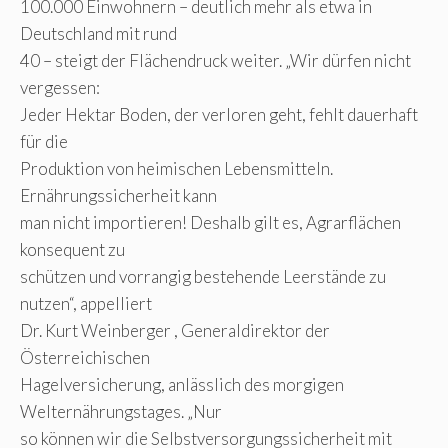
100.000 Einwohnern – deutlich mehr als etwa in
Deutschland mit rund
40 – steigt der Flächendruck weiter. „Wir dürfen nicht
vergessen:
Jeder Hektar Boden, der verloren geht, fehlt dauerhaft
für die
Produktion von heimischen Lebensmitteln.
Ernährungssicherheit kann
man nicht importieren! Deshalb gilt es, Agrarflächen
konsequent zu
schützen und vorrangig bestehende Leerstände zu
nutzen“, appelliert
Dr. Kurt Weinberger , Generaldirektor der
Österreichischen
Hagelversicherung, anlässlich des morgigen
Welternährungstages. „Nur
so können wir die Selbstversorgungssicherheit mit