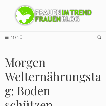
Zum
Inhalt
springen
MENÜ
Morgen
Welternährungsta
g: Boden
schützen –