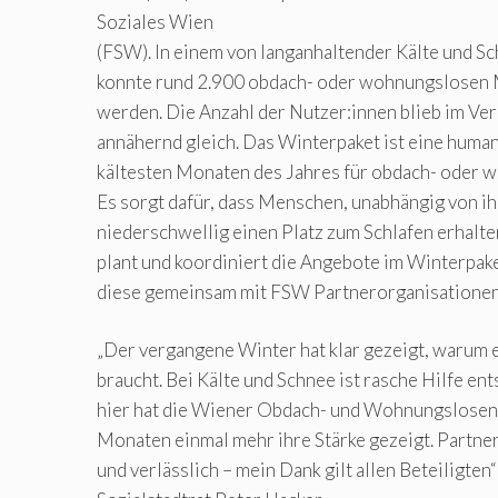
Soziales Wien
(FSW). In einem von langanhaltender Kälte und S
konnte rund 2.900 obdach- oder wohnungslosen
werden. Die Anzahl der Nutzer:innen blieb im Ve
annähernd gleich. Das Winterpaket ist eine hum
kältesten Monaten des Jahres für obdach- oder
Es sorgt dafür, dass Menschen, unabhängig von ih
niederschwellig einen Platz zum Schlafen erhalte
plant und koordiniert die Angebote im Winterpak
diese gemeinsam mit FSW Partnerorganisationen
„Der vergangene Winter hat klar gezeigt, warum 
braucht. Bei Kälte und Schnee ist rasche Hilfe en
hier hat die Wiener Obdach- und Wohnungslosenh
Monaten einmal mehr ihre Stärke gezeigt. Partners
und verlässlich – mein Dank gilt allen Beteiligten“