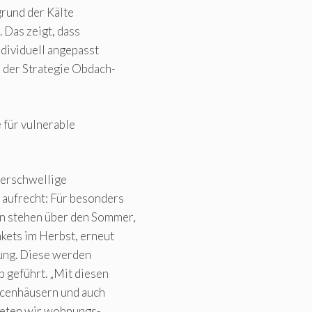
grund der Kälte
 Das zeigt, dass
dividuell angepasst
 der Strategie Obdach-
 für vulnerable
derschwellige
aufrecht: Für besonders
n stehen über den Sommer,
kets im Herbst, erneut
gung. Diese werden
 geführt. „Mit diesen
ncenhäusern und auch
ieten wir wohnungs-