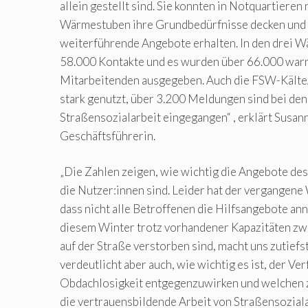
allein gestellt sind. Sie konnten in Notquartieren 
Wärmestuben ihre Grundbedürfnisse decken und 
weiterführende Angebote erhalten. In den drei 
58.000 Kontakte und es wurden über 66.000 war
Mitarbeitenden ausgegeben. Auch die FSW-Kält
stark genutzt, über 3.200 Meldungen sind bei den
Straßensozialarbeit eingegangen“ , erklärt Susa
Geschäftsführerin.
„Die Zahlen zeigen, wie wichtig die Angebote de
die Nutzer:innen sind. Leider hat der vergangene
dass nicht alle Betroffenen die Hilfsangebote an
diesem Winter trotz vorhandener Kapazitäten z
auf der Straße verstorben sind, macht uns zutiefst
verdeutlicht aber auch, wie wichtig es ist, der Ve
Obdachlosigkeit entgegenzuwirken und welchen z
die vertrauensbildende Arbeit von Straßensozial