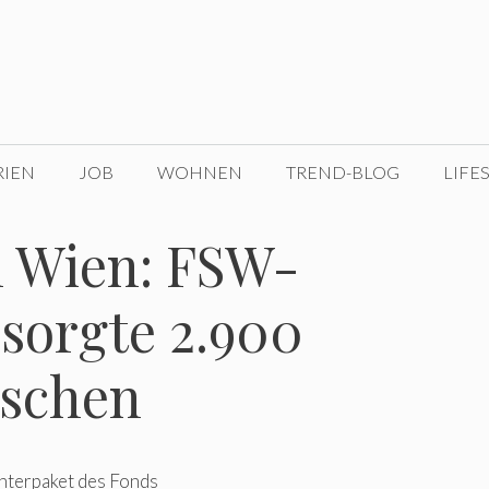
RIEN
JOB
WOHNEN
TREND-BLOG
LIFE
n Wien: FSW-
sorgte 2.900
nschen
interpaket des Fonds