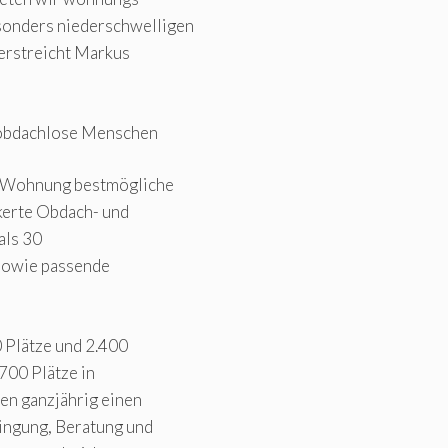
onders niederschwelligen
terstreicht Markus
 obdachlose Menschen
 Wohnung bestmögliche
kerte Obdach- und
als 30
sowie passende
0 Plätze und 2.400
700 Plätze in
en ganzjährig einen
ingung, Beratung und