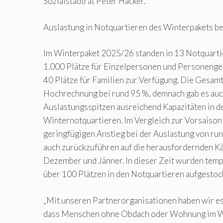
Sozialstadtrat Peter Hacker.
Auslastung in Notquartieren des Winterpakets be
Im Winterpaket 2025/26 standen in 13 Notquarti
1.000 Plätze für Einzelpersonen und Personeng
40 Plätze für Familien zur Verfügung. Die Gesamta
Hochrechnung bei rund 95 %, demnach gab es auc
Auslastungsspitzen ausreichend Kapazitäten in d
Winternotquartieren. Im Vergleich zur Vorsaison
geringfügigen Anstieg bei der Auslastung von run
auch zurückzuführen auf die herausfordernden K
Dezember und Jänner. In dieser Zeit wurden temp
über 100 Plätzen in den Notquartieren aufgestock
„Mit unseren Partnerorganisationen haben wir es
dass Menschen ohne Obdach oder Wohnung im Win