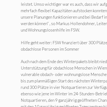
leistet. Umso wichtiger war es auch, dass wir auf
mehrfach flexibel Kapazitäten aufstocken konnten.
unsere Planungen funktionieren und bei Bedarf in
werden können“ , so Markus Hollendohner, Leiter
und Wohnungslosenhilfe im FSW.
Hilfe geht weiter: FSW finanziert über 300 Plätze
obdachlose Personen im Sommer
Auch nach dem Ende des Winterpakets bleibt nie
Unterstützung für obdachlose Menschen in Wien 
vulnerable obdach- oder wohnungslose Mensche
bis zum planmäßigen Start des nächsten Winterpa
rund 300 Plätze in vier Notquartieren zur Verfü
ebenso wie jene im Winter im 24-Stunden-Betrieb
Notquartieren, den 9 ganzjährig geöffneten Cha
mit den 10 ganzjährig geöffneten Tageszentren b