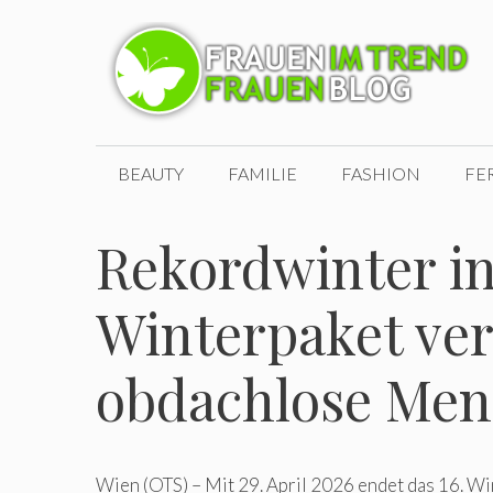
Zum
Inhalt
springen
BEAUTY
FAMILIE
FASHION
FE
Rekordwinter i
Winterpaket ver
obdachlose Me
Wien (OTS) – Mit 29. April 2026 endet das 16. W