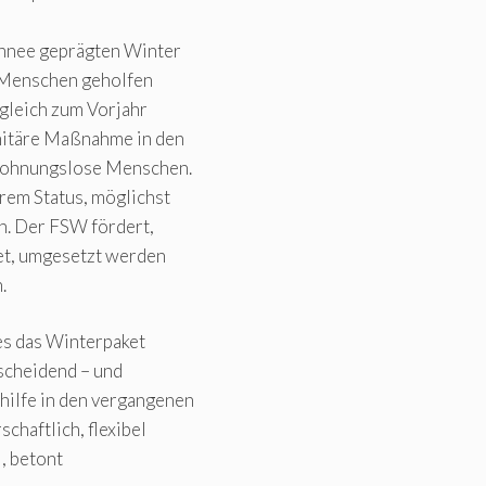
chnee geprägten Winter
 Menschen geholfen
rgleich zum Vorjahr
anitäre Maßnahme in den
 wohnungslose Menschen.
rem Status, möglichst
n. Der FSW fördert,
et, umgesetzt werden
.
es das Winterpaket
tscheidend – und
ilfe in den vergangenen
chaftlich, flexibel
 , betont