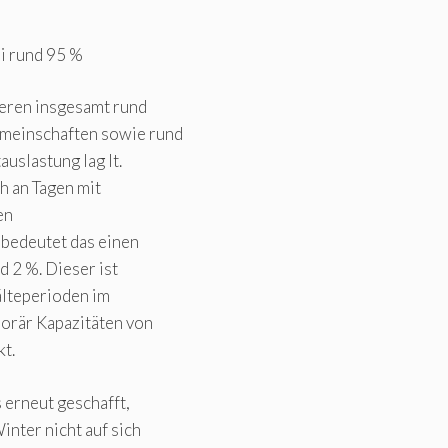
i rund 95 %
eren insgesamt rund
emeinschaften sowie rund
uslastung lag lt.
h an Tagen mit
en
 bedeutet das einen
d 2 %. Dieser ist
älteperioden im
orär Kapazitäten von
t.
 erneut geschafft,
ter nicht auf sich