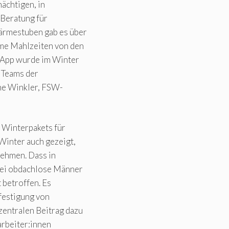
nächtigen, in
Beratung für
Wärmestuben gab es über
me Mahlzeiten von den
eApp wurde im Winter
 Teams der
nne Winkler, FSW-
s Winterpakets für
 Winter auch gezeigt,
nehmen. Dass in
wei obdachlose Männer
 betroffen. Es
rfestigung von
entralen Beitrag dazu
arbeiter:innen