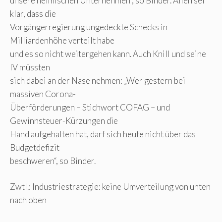
unsere heimischen Unternehmen“, so Binder. Allen sei
klar, dass die
Vorgängerregierung ungedeckte Schecks in
Milliardenhöhe verteilt habe
und es so nicht weitergehen kann. Auch Knill und seine
IV müssten
sich dabei an der Nase nehmen: „Wer gestern bei
massiven Corona-
Überförderungen – Stichwort COFAG – und
Gewinnsteuer-Kürzungen die
Hand aufgehalten hat, darf sich heute nicht über das
Budgetdefizit
beschweren“, so Binder.
Zwtl.: Industriestrategie: keine Umverteilung von unten
nach oben