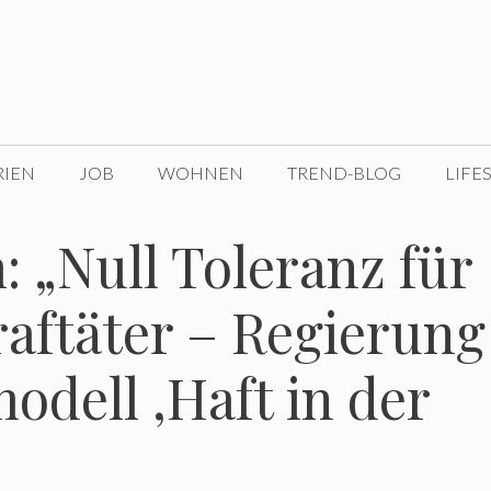
RIEN
JOB
WOHNEN
TREND-BLOG
LIFE
 „Null Toleranz für
raftäter – Regierung
modell ‚Haft in der