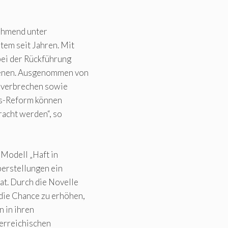
nehmend unter
tem seit Jahren. Mit
bei der Rückführung
ffenen. Ausgenommen von
lverbrechen sowie
ugs-Reform können
racht werden“, so
 Modell „Haft in
berstellungen ein
at. Durch die Novelle
die Chance zu erhöhen,
n in ihren
terreichischen