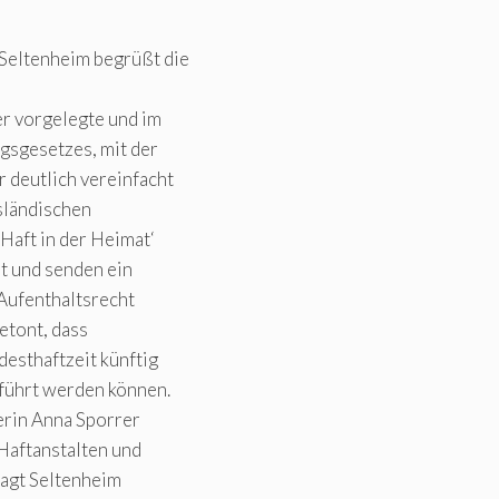
Seltenheim begrüßt die
r vorgelegte und im
gsgesetzes, mit der
 deutlich vereinfacht
sländischen
Haft in der Heimat‘
t und senden ein
 Aufenthaltsrecht
etont, dass
esthaftzeit künftig
eführt werden können.
erin Anna Sporrer
 Haftanstalten und
 sagt Seltenheim