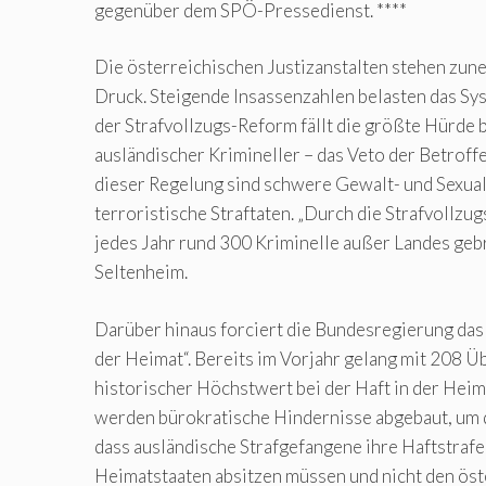
gegenüber dem SPÖ-Pressedienst. ****
Die österreichischen Justizanstalten stehen zu
Druck. Steigende Insassenzahlen belasten das Sys
der Strafvollzugs-Reform fällt die größte Hürde 
ausländischer Krimineller – das Veto der Betro
dieser Regelung sind schwere Gewalt- und Sexua
terroristische Straftaten. „Durch die Strafvollz
jedes Jahr rund 300 Kriminelle außer Landes geb
Seltenheim.
Darüber hinaus forciert die Bundesregierung das
der Heimat“. Bereits im Vorjahr gelang mit 208 Ü
historischer Höchstwert bei der Haft in der Heim
werden bürokratische Hindernisse abgebaut, um 
dass ausländische Strafgefangene ihre Haftstrafe
Heimatstaaten absitzen müssen und nicht den ös