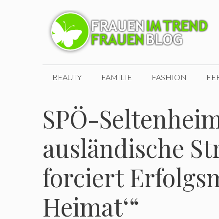
Zum
Inhalt
springen
BEAUTY
FAMILIE
FASHION
FE
SPÖ-Seltenheim:
ausländische St
forciert Erfolgs
Heimat‘“