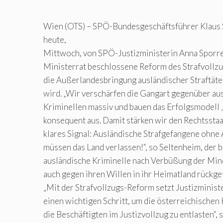
Wien (OTS) – SPÖ-Bundesgeschäftsführer Klaus 
heute,
Mittwoch, von SPÖ-Justizministerin Anna Sporre
Ministerrat beschlossene Reform des Strafvollzu
die Außerlandesbringung ausländischer Straftäter
wird. „Wir verschärfen die Gangart gegenüber au
Kriminellen massiv und bauen das Erfolgsmodell ‚
konsequent aus. Damit stärken wir den Rechtsstaa
klares Signal: Ausländische Strafgefangene ohne
müssen das Land verlassen!“, so Seltenheim, der b
ausländische Kriminelle nach Verbüßung der Mind
auch gegen ihren Willen in ihr Heimatland rückg
„Mit der Strafvollzugs-Reform setzt Justizminist
einen wichtigen Schritt, um die österreichischen
die Beschäftigten im Justizvollzug zu entlasten“,