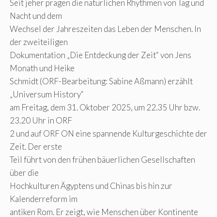
Seit jeher prägen die natürlichen Rhythmen von Tag und
Nacht und dem
Wechsel der Jahreszeiten das Leben der Menschen. In
der zweiteiligen
Dokumentation „Die Entdeckung der Zeit“ von Jens
Monath und Heike
Schmidt (ORF-Bearbeitung: Sabine Aßmann) erzählt
„Universum History“
am Freitag, dem 31. Oktober 2025, um 22.35 Uhr bzw.
23.20 Uhr in ORF
2 und auf ORF ON eine spannende Kulturgeschichte der
Zeit. Der erste
Teil führt von den frühen bäuerlichen Gesellschaften
über die
Hochkulturen Ägyptens und Chinas bis hin zur
Kalenderreform im
antiken Rom. Er zeigt, wie Menschen über Kontinente