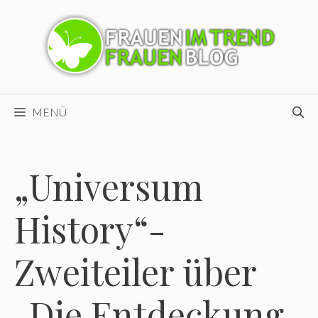
Zum
Inhalt
springen
MENÜ
„Universum
History“-
Zweiteiler über
„Die Entdeckung