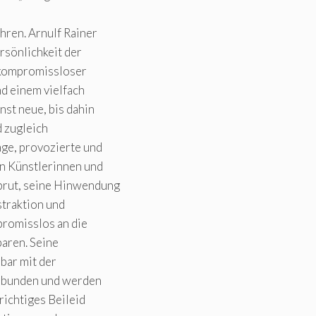
ahren. Arnulf Rainer
rsönlichkeit der
t kompromissloser
d einem vielfach
st neue, bis dahin
d zugleich
age, provozierte und
on Künstlerinnen und
 brut, seine Hinwendung
straktion und
promisslos an die
baren. Seine
nbar mit der
erbunden und werden
richtiges Beileid