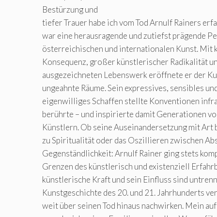
Bestürzung und
tiefer Trauer habe ich vom Tod Arnulf Rainers erf
war eine herausragende und zutiefst prägende Pe
österreichischen und internationalen Kunst. Mi
Konsequenz, großer künstlerischer Radikalität un
ausgezeichneten Lebenswerk eröffnete er der Kun
ungeahnte Räume. Sein expressives, sensibles un
eigenwilliges Schaffen stellte Konventionen infr
berührte – und inspirierte damit Generationen v
Künstlern. Ob seine Auseinandersetzung mit Art
zu Spiritualität oder das Oszillieren zwischen Ab
Gegenständlichkeit: Arnulf Rainer ging stets kom
Grenzen des künstlerisch und existenziell Erfahr
künstlerische Kraft und sein Einfluss sind untren
Kunstgeschichte des 20. und 21. Jahrhunderts v
weit über seinen Tod hinaus nachwirken. Mein auf