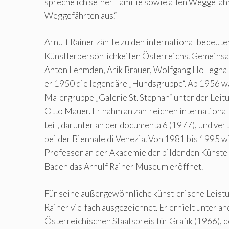
spreche ich seiner Familie sowie allen Weggefäh
Weggefährten aus.“
Arnulf Rainer zählte zu den international bedeut
Künstlerpersönlichkeiten Österreichs. Gemeinsa
Anton Lehmden, Arik Brauer, Wolfgang Hollegha 
er 1950 die legendäre „Hundsgruppe“. Ab 1956 war
Malergruppe „Galerie St. Stephan“ unter der Lei
Otto Mauer. Er nahm an zahlreichen internationa
teil, darunter an der documenta 6 (1977), und ve
bei der Biennale di Venezia. Von 1981 bis 1995 wi
Professor an der Akademie der bildenden Künste
Baden das Arnulf Rainer Museum eröffnet.
Für seine außergewöhnliche künstlerische Leist
Rainer vielfach ausgezeichnet. Er erhielt unter a
Österreichischen Staatspreis für Grafik (1966),