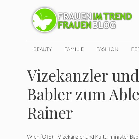
Zum
Inhalt
springen
BEAUTY
FAMILIE
FASHION
FE
Vizekanzler und
Babler zum Able
Rainer
Wien (OTS) – Vizekanzler und Kulturminister Bab