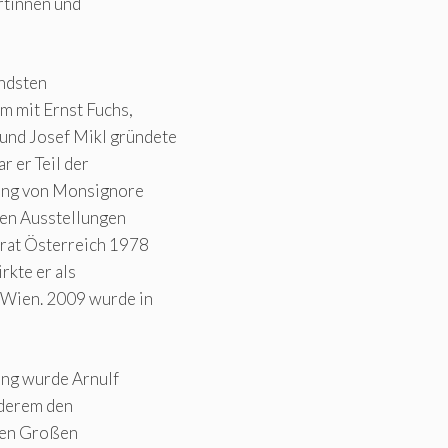
rtinnen und
endsten
m mit Ernst Fuchs,
und Josef Mikl gründete
 er Teil der
tung von Monsignore
len Ausstellungen
rtrat Österreich 1978
rkte er als
 Wien. 2009 wurde in
ung wurde Arnulf
nderem den
 den Großen