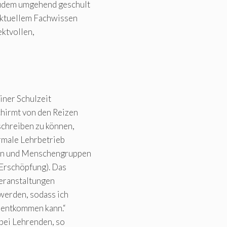
zudem umgehend geschult
aktuellem Fachwissen
ektvollen,
iner Schulzeit
chirmt von den Reizen
schreiben zu können,
normale Lehrbetrieb
len und Menschengruppen
 Erschöpfung). Das
veranstaltungen
werden, sodass ich
 entkommen kann.“
bei Lehrenden, so