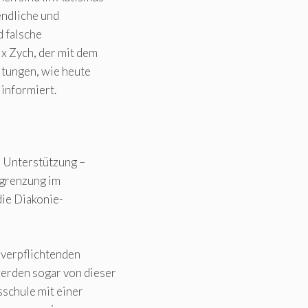
endliche und
 falsche
x Zych, der mit dem
ltungen, wie heute
informiert.
 Unterstützung –
sgrenzung im
die Diakonie-
 verpflichtenden
werden sogar von dieser
sschule mit einer