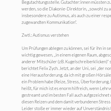
Begutachtungsstelle. Gutachter:innen müssten 
werden, so die Diakonie-Direktorin, „sowohl zu 
insbesondere zu Autismus, als auch zu einer resp
zugewandten Kommunikation“.
Zwtl.: Autismus verstehen
Um Prüfungen ablegen zu können, sei für ihn in se
wichtig gewesen, „in einem eigenen Raum, abges
anderer Mitschüler (zB. Kugelschreiberklicken)“ 
berichtet Felix Zych. Jetzt, an der Uni, sei „der 
eine Herausforderung, da ich mit großen Hörsä
ein Problem habe (Reize, Stress, Überforderung,
heißt, für mich ist es enorm hilfreich, wenn Lehr
gestreamt und im besten Fall auch aufgezeichnet 
diesen Reizen und dem damit verbundenen Stress
Leider stoße er immer wieder auf Unverständnis 