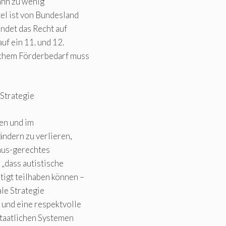
ann zu wenig
el ist von Bundesland
ndet das Recht auf
uf ein 11. und 12.
schem Förderbedarf muss
-Strategie
en und im
ndern zu verlieren,
smus-gerechtes
„dass autistische
igt teilhaben können –
ale Strategie
 und eine respektvolle
staatlichen Systemen