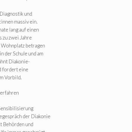
 Diagnostik und
innen massiv ein.
ate lang auf einen
s zu zwei Jahre
r Wohnplatz betragen
in der Schule und am
ahnt Diakonie-
 fordert eine
m Vorbild.
verfahren
Sensibilisierung
segespräch der Diakonie
it Behörden und