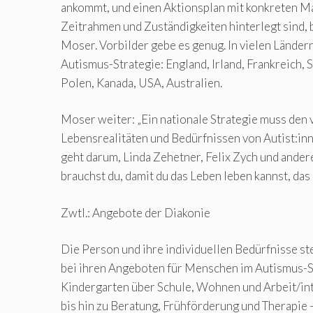
ankommt, und einen Aktionsplan mit konkreten M
Zeitrahmen und Zuständigkeiten hinterlegt sind, b
Moser. Vorbilder gebe es genug. In vielen Ländern
Autismus-Strategie: England, Irland, Frankreich, 
Polen, Kanada, USA, Australien.
Moser weiter: „Ein nationale Strategie muss den v
Lebensrealitäten und Bedürfnissen von Autist:in
geht darum, Linda Zehetner, Felix Zych und ander
brauchst du, damit du das Leben leben kannst, das 
Zwtl.: Angebote der Diakonie
Die Person und ihre individuellen Bedürfnisse ste
bei ihren Angeboten für Menschen im Autismus-
Kindergarten über Schule, Wohnen und Arbeit/in
bis hin zu Beratung, Frühförderung und Therapie –