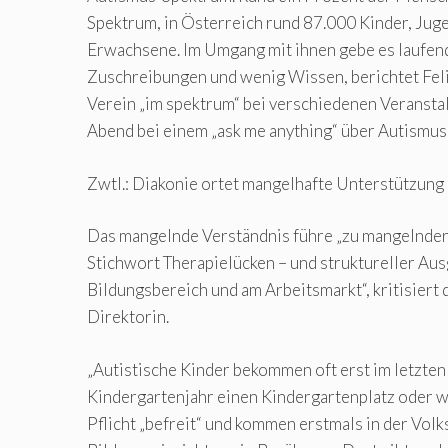
Spektrum, in Österreich rund 87.000 Kinder, Jug
Erwachsene. Im Umgang mit ihnen gebe es laufend
Zuschreibungen und wenig Wissen, berichtet Feli
Verein „im spektrum“ bei verschiedenen Veransta
Abend bei einem „ask me anything“ über Autismus 
Zwtl.: Diakonie ortet mangelhafte Unterstützung
Das mangelnde Verständnis führe „zu mangelnder
Stichwort Therapielücken – und struktureller Au
Bildungsbereich und am Arbeitsmarkt“, kritisiert 
Direktorin.
„Autistische Kinder bekommen oft erst im letzten
Kindergartenjahr einen Kindergartenplatz oder 
Pflicht „befreit“ und kommen erstmals in der Volk