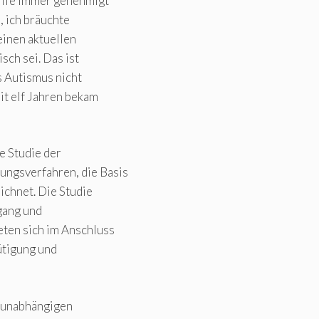
ilfe immer genehmigt
, ich bräuchte
einen aktuellen
sch sei. Das ist
s Autismus nicht
it elf Jahren bekam
le Studie der
ngsverfahren, die Basis
ichnet. Die Studie
gang und
eten sich im Anschluss
ütigung und
r unabhängigen