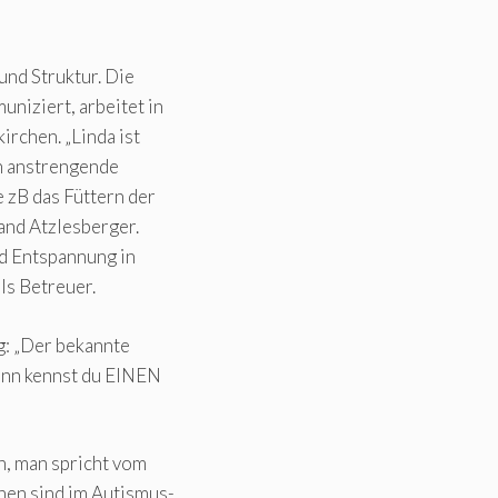
und Struktur. Die
niziert, arbeitet in
irchen. „Linda ist
ch anstrengende
e zB das Füttern der
land Atzlesberger.
nd Entspannung in
ls Betreuer.
g: „Der bekannte
ann kennst du EINEN
n, man spricht vom
hen sind im Autismus-