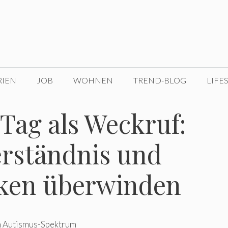
RIEN
JOB
WOHNEN
TREND-BLOG
LIFE
Tag als Weckruf:
erständnis und
ken überwinden
m Autismus-Spektrum