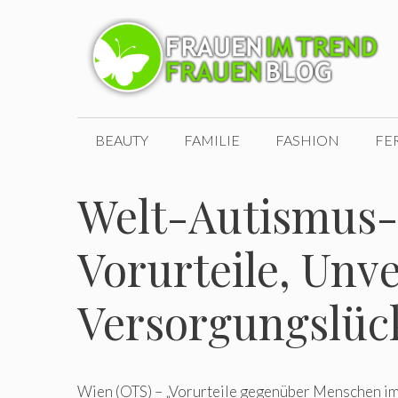
Zum
Inhalt
springen
BEAUTY
FAMILIE
FASHION
FE
Welt-Autismus-
Vorurteile, Unv
Versorgungslüc
Wien (OTS) – „Vorurteile gegenüber Menschen i