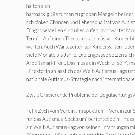
halten sich
hartnäckig. Sie führen zu groben Mängeln bei der
schränken Chancen und Lebensqualität von Autist:
Diagnosestellen sind überlaufen, man wartet Mon
Termin. Auf einen Therapieplatz müssen Kinder bi
warten. Auch Wartezeiten auf Kindergarten- ode
viele Monate bis Jahre. Die Engpässe setzen sich 
Arbeitsmarkt fort. Das muss ein Weckruf sein“, m
Direktorin anlässlich des Welt-Autismus-Tags und
nationale Autismus-Strategie nach internationale
Zwtl.: Gravierende Probleme bei Begutachtungs
Felix Zych vom Verein „im spektrum – Verein zur 
für das Autismus-Spektrum“ berichtet beim Pres
am Welt-Autismus-Tag von seinen Erfahrungen m