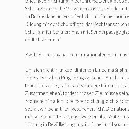
Bildungseinrichtung in Berührung. Dort gibt es d
Schulassistenz, die Vergabepraxis von Fördermitt
zu Bundesland unterschiedlich. Und immer noch e
Bildung mit der Schulpflicht, der Rechtsanspruch a
Schuljahr für Schüler:innen mit Sonderpädagogi
endlich kommen.“
Zwtl.: Forderung nach einer nationalen Autismus
Um sich nicht in unkoordinierten Einzelmaßnahm
föderalistischen Ping-Pong zwischen Bund und Lä
braucht es eine „nationale Strategie für ein auti
Zusammenleben“, fordert Moser. Ziel müsse sein, 
Menschen in allen Lebensbereichen gleichberecht
sozial, wirtschaftlich, gesundheitlich“. Die nation
müsse „sicherstellen, dass Wissen über Autismus
Haltung in Bevölkerung, Institutionen und sozial