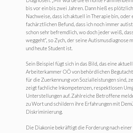
Diagnosen: „Mir wurde die erhöhte Familienbeih
bis vor ein bis zwei Jahren. Dann hieß es plötzlich
Nachweise, dass ich aktuell in Therapie bin, oder 
fachärztlichen Befund, dass ich noch immer autisti
schon sehr befremdlich, wo doch jeder weiß, das
weggeht“, so Zych, der seine Autismusdiagnose m
und heute Student ist.
Sein Beispiel fügt sich in das Bild, das eine aktuel
Arbeiterkammer OÖ von behördlichen Begutachtu
für die Zuerkennung von Sozialleistungen sind, ze
zeigt fachliche Inkompetenzen, respektlosen Um
Unterstellungen auf. Zahlreiche Betroffene meld
zu Wort und schildern ihre Erfahrungen mit Dem
Diskriminierung.
Die Diakonie bekräftigt die Forderung nach eine