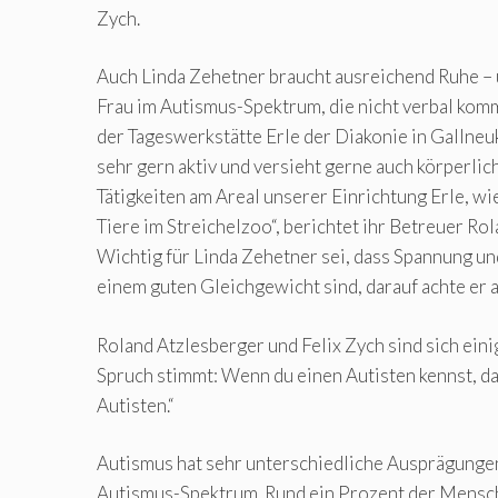
Zych.
Auch Linda Zehetner braucht ausreichend Ruhe – 
Frau im Autismus-Spektrum, die nicht verbal kommu
der Tageswerkstätte Erle der Diakonie in Gallneuk
sehr gern aktiv und versieht gerne auch körperli
Tätigkeiten am Areal unserer Einrichtung Erle, wi
Tiere im Streichelzoo“, berichtet ihr Betreuer Ro
Wichtig für Linda Zehetner sei, dass Spannung u
einem guten Gleichgewicht sind, darauf achte er a
Roland Atzlesberger und Felix Zych sind sich eini
Spruch stimmt: Wenn du einen Autisten kennst, d
Autisten.“
Autismus hat sehr unterschiedliche Ausprägunge
Autismus-Spektrum. Rund ein Prozent der Mensc