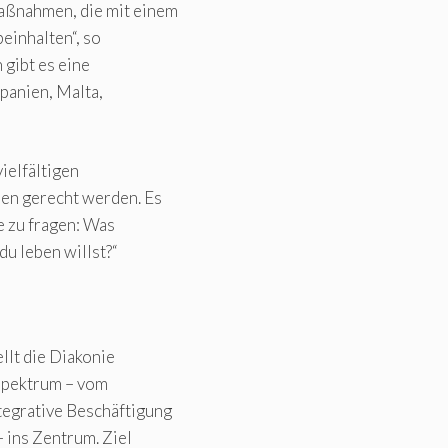
aßnahmen, die mit einem
einhalten“, so
 gibt es eine
Spanien, Malta,
ielfältigen
nen gerecht werden. Es
e zu fragen: Was
du leben willst?“
llt die Diakonie
Spektrum – vom
tegrative Beschäftigung
 ins Zentrum. Ziel