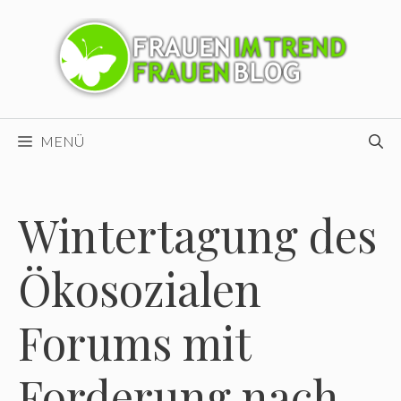
Zum
Inhalt
springen
MENÜ
Wintertagung des
Ökosozialen
Forums mit
Forderung nach