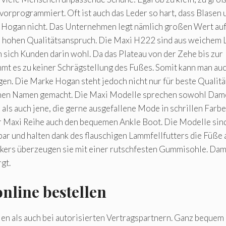
vorprogrammiert. Oft ist auch das Leder so hart, dass Blasen 
n Hogan nicht. Das Unternehmen legt nämlich großen Wert au
en hohen Qualitätsanspruch. Die Maxi H222 sind aus weichem 
 sich Kunden darin wohl. Da das Plateau von der Zehe bis zur
mt es zu keiner Schrägstellung des Fußes. Somit kann man au
en. Die Marke Hogan steht jedoch nicht nur für beste Qualitä
n einen Namen gemacht. Die Maxi Modelle sprechen sowohl Da
 als auch jene, die gerne ausgefallene Mode in schrillen Farb
er Maxi Reihe auch den bequemen Ankle Boot. Die Modelle sind
ar und halten dank des flauschigen Lammfellfutters die Füße
kers überzeugen sie mit einer rutschfesten Gummisohle. Dami
gt.
nline bestellen
len als auch bei autorisierten Vertragspartnern. Ganz bequem