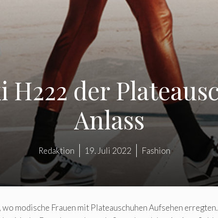
i H222 der Plateausc
Anlass
Redaktion
19. Juli 2022
Fashion
n, wo modische Frauen mit Plateauschuhen Aufsehen erregten.