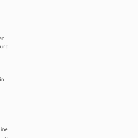
n
en
 und
in
eine
, zu