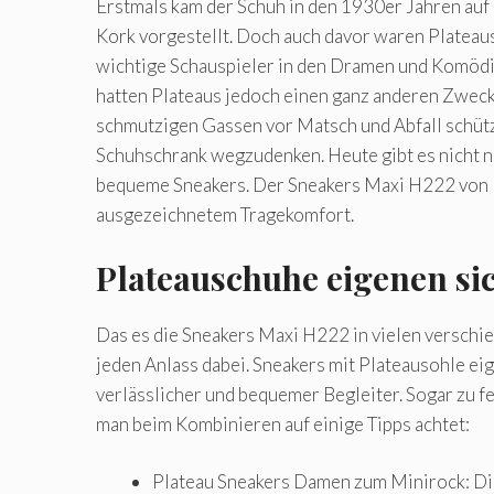
Erstmals kam der Schuh in den 1930er Jahren auf 
Kork vorgestellt. Doch auch davor waren Plateaus
wichtige Schauspieler in den Dramen und Komödie
hatten Plateaus jedoch einen ganz anderen Zweck
schmutzigen Gassen vor Matsch und Abfall schütz
Schuhschrank wegzudenken. Heute gibt es nicht n
bequeme Sneakers. Der Sneakers Maxi H222 von Ho
ausgezeichnetem Tragekomfort.
Plateauschuhe eigenen sic
Das es die Sneakers Maxi H222 in vielen verschied
jeden Anlass dabei. Sneakers mit Plateausohle eige
verlässlicher und bequemer Begleiter. Sogar zu 
man beim Kombinieren auf einige Tipps achtet:
Plateau Sneakers Damen zum Minirock: Die