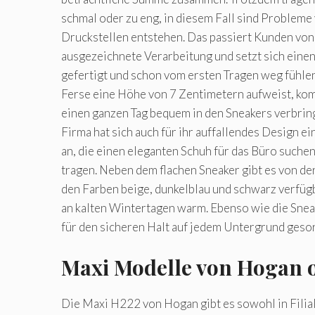
schmal oder zu eng, in diesem Fall sind Probleme 
Druckstellen entstehen. Das passiert Kunden vo
ausgezeichnete Verarbeitung und setzt sich ein
gefertigt und schon vom ersten Tragen weg fühlen
Ferse eine Höhe von 7 Zentimetern aufweist, kom
einen ganzen Tag bequem in den Sneakers verbring
Firma hat sich auch für ihr auffallendes Desig
an, die einen eleganten Schuh für das Büro suchen
tragen. Neben dem flachen Sneaker gibt es von d
den Farben beige, dunkelblau und schwarz verfügb
an kalten Wintertagen warm. Ebenso wie die Snea
für den sicheren Halt auf jedem Untergrund gesor
Maxi Modelle von Hogan o
Die Maxi H222 von Hogan gibt es sowohl in Filia