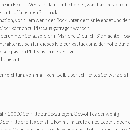
eine im Fokus. Wer sich dafür entscheidet, wählt am besten ein
t auf auffallenden Schmuck.
nation, vor allem wenn der Rock unter dem Knie endet und de
leider können zu Plateaus getragen werden.
 berühmten Schauspielerin Marlene Dietrich. Sie machte Hos
Charakteristisch für dieses Kleidungsstück sind der hohe Bund
hosen passen Plateauschuhe sehr gut.
huhe gut an
enreichtum. Von knalligem Gelb über schlichtes Schwarz bis h
ähr 10000 Schritte zurückzulegen. Obwohl es der wenig
 Schritte pro Tag schafft, kommt im Laufe eines Lebens doch 
iele Menschen unpassende Schuhe: Egal ob zu klein, zu groß