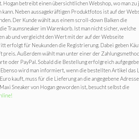
. Hogan betreibt einen übersichtlichen Webshop, wo man zu 
n kann. Neben aussagekräftigen Produktfotos ist auf der Web
inden. Der Kunde wählt aus einem scroll-down Balken die
ie Traumsneaker im Warenkorb. Ist man nicht sicher, welche
en ab und vergleicht den Wert mit der auf der Webseite
itt erfolgt für Neukunden die Registrierung. Dabei geben Käu
ft preis. Außerdem wählt man unter einer der Zahlungsmetho
te oder PayPal. Sobald die Bestellung erfolgreich aufgegeb
Ebenso wird man informiert, wenn die bestellten Artikel das 
Euro kauft, muss für die Lieferung an die angegebene Adresse
n Maxi Sneaker von Hogan geworden ist, besucht selbst die
nline!