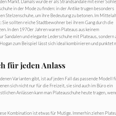
den Markt. Damals wurde er als Strandsandale mit einer Sohle
chuhe in der Mode zu finden: in der Antike trugen besonders
n Stelzenschuhe, um ihre Bedeutung zu betonen. Im Mittelal
: Sie sollten reiche Stadtbewohner bei ihrem Gang durch die
en. In den 1970er Jahren waren Plateaus aus keinem
ur Sandalen und elegante Lederschuhe mit Plateaus, sondern 
gan zum Beispiel lässt sich ideal kombinieren und punktet 
h für jeden Anlass
enen Varianten gibt, ist auf jeden Fall das passende Modell f
nen sich nicht nur für die Freizeit, sie sind auch im Büro ein
festlichen Anlässen kann man Plateauschuhe heute tragen, wen
se Kombination ist etwas für Mutige. Immerhin ziehen Plate