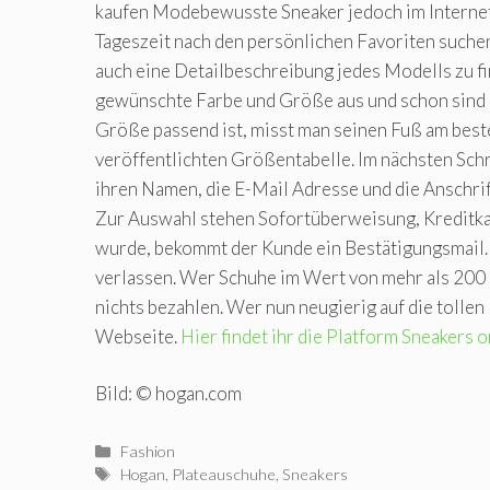
kaufen Modebewusste Sneaker jedoch im Internet
Tageszeit nach den persönlichen Favoriten suche
auch eine Detailbeschreibung jedes Modells zu f
gewünschte Farbe und Größe aus und schon sind d
Größe passend ist, misst man seinen Fuß am best
veröffentlichten Größentabelle. Im nächsten Schr
ihren Namen, die E-Mail Adresse und die Anschri
Zur Auswahl stehen Sofortüberweisung, Kreditkar
wurde, bekommt der Kunde ein Bestätigungsmail. 
verlassen. Wer Schuhe im Wert von mehr als 200 
nichts bezahlen. Wer nun neugierig auf die tolle
Webseite.
Hier findet ihr die Platform Sneakers o
Bild: © hogan.com
Kategorien
Fashion
Schlagwörter
Hogan
,
Plateauschuhe
,
Sneakers