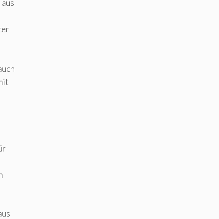
 aus
ter
auch
mit
ür
n
aus