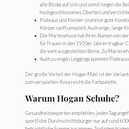
alle Blicke auf sich und somit liegen die B
hochgeschlossenes Oberteil und verzichte
Plateaus und Kleider sind eine gute Kombi
Körper sanft umspielt. Auch enge, lange K
Die Marlenehose hat ihren Namen von der
für Frauen in den 1920er Jahren tragbar. 
die weit ausgestellten Beine. Zu Marlene
Auch zu engen Leggings kommen Plateausc
Der große Vorteil der Hogan Maxi ist der Variant
zum verspielten Rosa reicht die Farbpalette.
Warum Hogan Schuhe?
Gesundheitsexperten empfehlen, jeden Tag ungef
sportliche Durchschnittsbürger nur auf rund 6000
beträchtliche Summe zusammen. Trotzdem tragen v