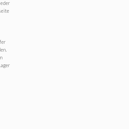
jeder
seite
fer
den.
en
Lager