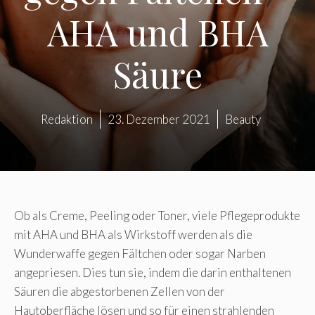
AHA und BHA
Säure
Redaktion
23. Dezember 2021
Beauty
Ob als Creme, Peeling oder Toner, viele Pflegeprodukte
mit AHA und BHA als Wirkstoff werden als die
Wunderwaffe gegen Fältchen oder sogar Narben
angepriesen. Dies tun sie, indem die darin enthaltenen
Säuren die abgestorbenen Zellen von der
Hautoberfläche lösen und so für einen strahlenden