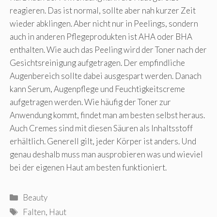
reagieren. Das ist normal, sollte aber nah kurzer Zeit
wieder abklingen. Aber nicht nur in Peelings, sondern
auch in anderen Pflegeprodukten ist AHA oder BHA
enthalten. Wie auch das Peeling wird der Toner nach der
Gesichtsreinigung aufgetragen. Der empfindliche
Augenbereich sollte dabei ausgespart werden. Danach
kann Serum, Augenpflege und Feuchtigkeitscreme
aufgetragen werden. Wie häufig der Toner zur
Anwendung kommt, findet man am besten selbst heraus.
Auch Cremes sind mit diesen Säuren als Inhaltsstoff
erhältlich. Generell gilt, jeder Körper ist anders. Und
genau deshalb muss man ausprobieren was und wieviel
bei der eigenen Haut am besten funktioniert.
Kategorien
Beauty
Schlagwörter
Falten
,
Haut