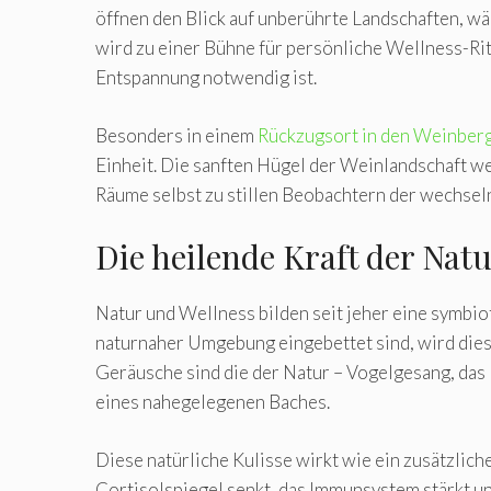
öffnen den Blick auf unberührte Landschaften, wä
wird zu einer Bühne für persönliche Wellness-Ritu
Entspannung notwendig ist.
Besonders in einem
Rückzugsort in den Weinber
Einheit. Die sanften Hügel der Weinlandschaft 
Räume selbst zu stillen Beobachtern der wechsel
Die heilende Kraft der Nat
Natur und Wellness bilden seit jeher eine symbio
naturnaher Umgebung eingebettet sind, wird diese
Geräusche sind die der Natur – Vogelgesang, das
eines nahegelegenen Baches.
Diese natürliche Kulisse wirkt wie ein zusätzlich
Cortisolspiegel senkt, das Immunsystem stärkt u