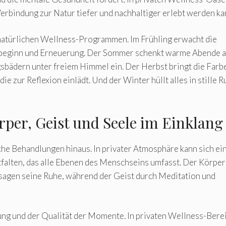
Verbindung zur Natur tiefer und nachhaltiger erlebt werden ka
natürlichen Wellness-Programmen. Im Frühling erwacht die
ubeginn und Erneuerung. Der Sommer schenkt warme Abende a
gsbädern unter freiem Himmel ein. Der Herbst bringt die Farb
 zur Reflexion einlädt. Und der Winter hüllt alles in stille R
rper, Geist und Seele im Einklang
he Behandlungen hinaus. In privater Atmosphäre kann sich ei
falten, das alle Ebenen des Menschseins umfasst. Der Körper
agen seine Ruhe, während der Geist durch Meditation und
ung und der Qualität der Momente. In privaten Wellness-Bere