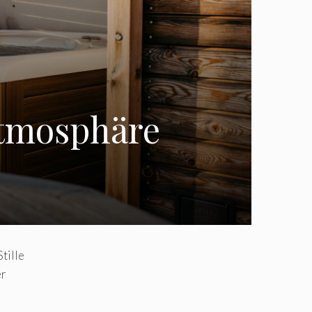
Atmosphäre
tille
er