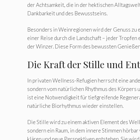
der Achtsamkeit, die in der hektischen Alltagswe
Dankbarkeit und des Bewusstseins.
Besonders in Weinregionen wird der Genuss zu e
einer Reise durch die Landschaft – jeder Tropfen
der Winzer. Diese Form des bewussten Genießens 
Die Kraft der Stille und E
In privaten Wellness-Refugien herrscht eine ander
sondern vom natürlichen Rhythmus des Körpers und
ist eine Notwendigkeit für tiefgreifende Regener
natürliche Biorhythmus wieder einstellen.
Die Stille wird zu einem aktiven Element des Well
sondern ein Raum, in dem innere Stimmen hörbar 
klären und neue Perspektiven entstehen. Sie wir