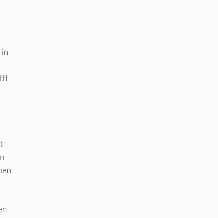
 in
.
fft
t
en
nnen
en