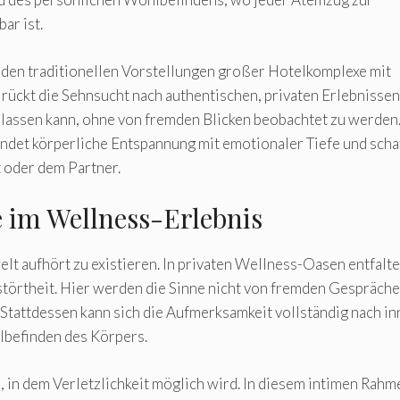
ar ist.
 den traditionellen Vorstellungen großer Hotelkomplexe mit
 rückt die Sehnsucht nach authentischen, privaten Erlebnissen
 lassen kann, ohne von fremden Blicken beobachtet zu werden
det körperliche Entspannung mit emotionaler Tiefe und scha
t oder dem Partner.
e im Wellness-Erlebnis
t aufhört zu existieren. In privaten Wellness-Oasen entfalte
törtheit. Hier werden die Sinne nicht von fremden Gespräch
 Stattdessen kann sich die Aufmerksamkeit vollständig nach i
lbefinden des Körpers.
 in dem Verletzlichkeit möglich wird. In diesem intimen Rahm