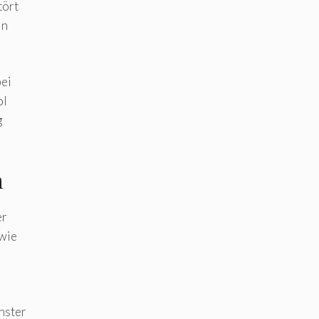
tört
in
bei
ol
g
n
er
 wie
nster