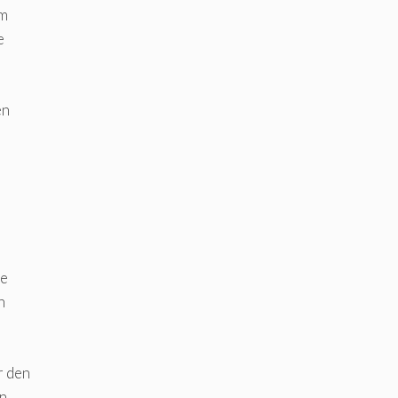
um
e
en
ie
n
r den
en