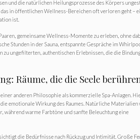
sen und die natürlichen Heilungsprozesse des Körpers unges
 das in öffentlichen Wellness-Bereichen oft verloren geht – e
tion ist.
h Paaren, gemeinsame Wellness-Momente zu erleben, ohne da
sche Stunden in der Sauna, entspannte Gespräche im Whirlpo
zu ungefilterten, authentischen Erlebnissen, die die Bindun
ng: Räume, die die Seele berühre
 einer anderen Philosophie als kommerzielle Spa-Anlagen. Hi
n die emotionale Wirkung des Raumes. Natürliche Materialien
ur, während warme Farbtöne und sanfte Beleuchtung eine
ichtigt die Bedürfnisse nach Rückzug und Intimität. Große Fe