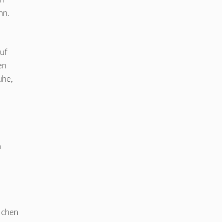
nn.
uf
en
uhe,
n
ichen