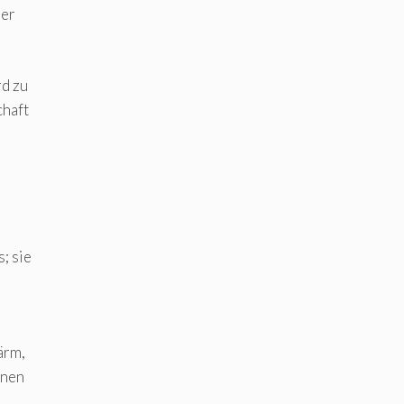
der
d zu
chaft
; sie
r
ärm,
onen