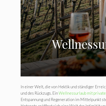
Wellnessu
In einer Welt, die von Hektik und ständiger Erreic
und des Rückzugs. Ein
Wellnessurlaub mit privat
Entspannung und Regeneration im Mittelpunkt ste
Hotspots eröffnet sich eine Welt der Intimität 