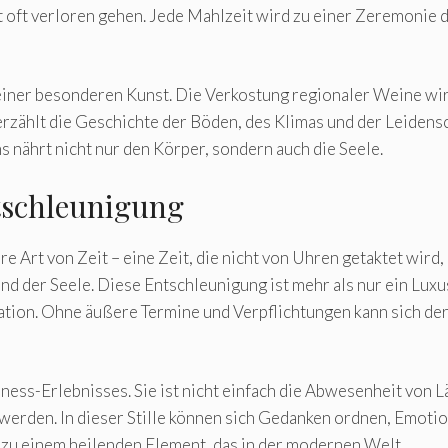
lt oft verloren gehen. Jede Mahlzeit wird zu einer Zeremonie 
iner besonderen Kunst. Die Verkostung regionaler Weine wir
 erzählt die Geschichte der Böden, des Klimas und der Leidens
nährt nicht nur den Körper, sondern auch die Seele.
ntschleunigung
e Art von Zeit – eine Zeit, die nicht von Uhren getaktet wird,
 der Seele. Diese Entschleunigung ist mehr als nur ein Luxus
ation. Ohne äußere Termine und Verpflichtungen kann sich de
ness-Erlebnisses. Sie ist nicht einfach die Abwesenheit von L
werden. In dieser Stille können sich Gedanken ordnen, Emoti
d zu einem heilenden Element, das in der modernen Welt