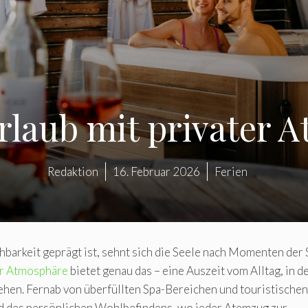
rlaub mit privater 
Redaktion
16. Februar 2026
Ferien
hbarkeit geprägt ist, sehnt sich die Seele nach Momenten der S
er Atmosphäre
bietet genau das – eine Auszeit vom Alltag, in d
hen. Fernab von überfüllten Spa-Bereichen und touristischen
und des persönlichen Wohlbefindens, wo jeder Atemzug zur