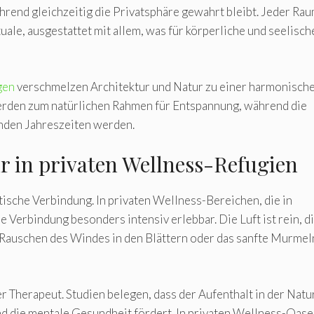
hrend gleichzeitig die Privatsphäre gewahrt bleibt. Jeder Ra
ale, ausgestattet mit allem, was für körperliche und seelisch
gen
verschmelzen Architektur und Natur zu einer harmonisch
werden zum natürlichen Rahmen für Entspannung, während die
nden Jahreszeiten werden.
ur in privaten Wellness-Refugien
tische Verbindung. In privaten Wellness-Bereichen, die in
 Verbindung besonders intensiv erlebbar. Die Luft ist rein, d
 Rauschen des Windes in den Blättern oder das sanfte Murmel
er Therapeut. Studien belegen, dass der Aufenthalt in der Natu
nd die mentale Gesundheit fördert. In privaten Wellness-Oas