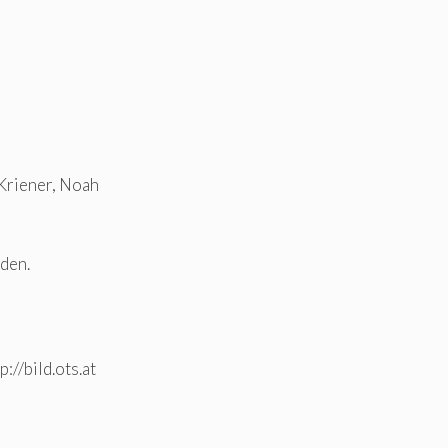
 Kriener, Noah
nden.
://bild.ots.at