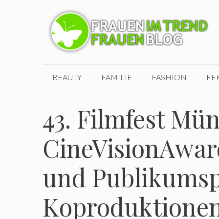
Zum
Inhalt
springen
BEAUTY
FAMILIE
FASHION
FE
43. Filmfest Mü
CineVisionAwar
und Publikumsp
Koproduktione