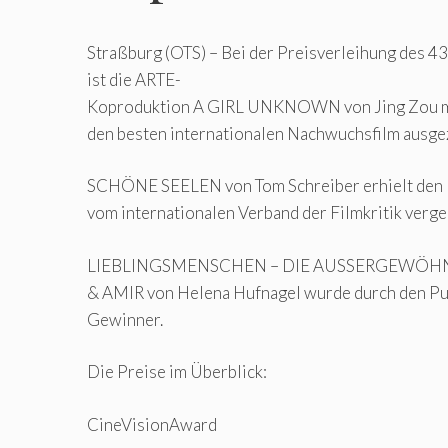
Straßburg (OTS) – Bei der Preisverleihung des 4
ist die ARTE-
Koproduktion A GIRL UNKNOWN von Jing Zou mi
den besten internationalen Nachwuchsfilm ausge
SCHÖNE SEELEN von Tom Schreiber erhielt den 
vom internationalen Verband der Filmkritik verge
LIEBLINGSMENSCHEN – DIE AUSSERGEWÖH
& AMIR von Helena Hufnagel wurde durch den P
Gewinner.
Die Preise im Überblick:
CineVisionAward