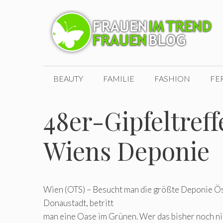
Zum
Inhalt
springen
BEAUTY
FAMILIE
FASHION
FE
48er-Gipfeltreffe
Wiens Deponie
Wien (OTS) – Besucht man die größte Deponie Ös
Donaustadt, betritt
man eine Oase im Grünen. Wer das bisher noch ni