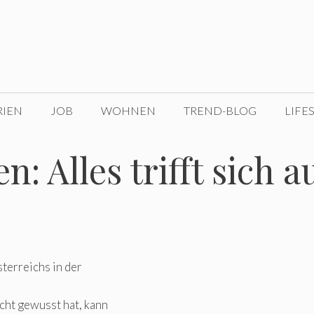
RIEN
JOB
WOHNEN
TREND-BLOG
LIFE
n: Alles trifft sich a
terreichs in der
cht gewusst hat, kann