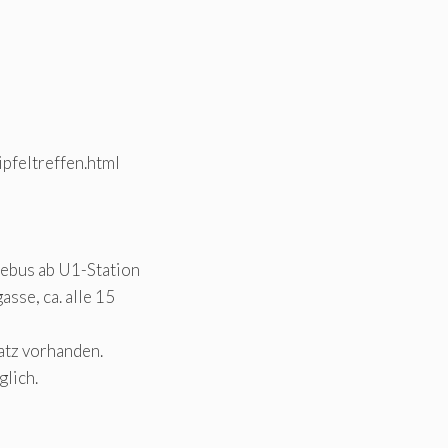
pfeltreffen.html
lebus ab U1-Station
sse, ca. alle 15
atz vorhanden.
glich.