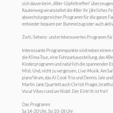
sich davon beim „48er-Gipfeltreffen“ überzeugen
Rautenweg veranstaltet die 48er ihr jährliches Fe
abwechslungsreichen Programm für die ganze Fam
entweder bequem per Bummelzug oder auch aktiv
Zwtl.: Sehens- und erlebenswertes Programm für
Interessante Programmpunkte sind neben einem 
die Klima-Tour, eine Fuhrparkausstellung, das 4
Kinderprogramm und natürlich die spannenden 
Mist. Und, nicht zu vergessen, Live-Musik. Am Sa
piano*drum, das Al Cook Trio und Dennis Jale un
Martin Jank Quartett auch Christl Prager, bratfisc
Vocal Vibes rund um Niddl. Der Eintritt ist frei!
Das Programm:
Sa 14-20 Uhr, So 10-18 Uhr