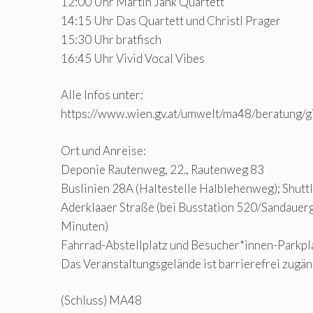
12:00 Uhr Martin Jank Quartett
14:15 Uhr Das Quartett und Christl Prager
15:30 Uhr bratfisch
16:45 Uhr Vivid Vocal Vibes
Alle Infos unter:
https://www.wien.gv.at/umwelt/ma48/beratung/gi
Ort und Anreise:
Deponie Rautenweg, 22., Rautenweg 83
Buslinien 28A (Haltestelle Halblehenweg); Shutt
Aderklaaer Straße (bei Busstation 520/Sandauerga
Minuten)
Fahrrad-Abstellplatz und Besucher*innen-Parkpl
Das Veranstaltungsgelände ist barrierefrei zugän
(Schluss) MA48