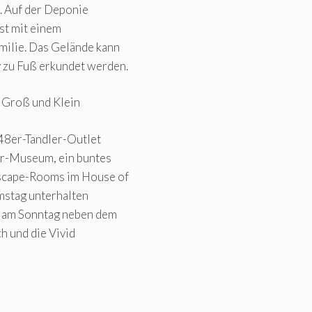
. Auf der Deponie
st mit einem
ilie. Das Gelände kann
 zu Fuß erkundet werden.
 Groß und Klein
48er-Tandler-Outlet
8er-Museum, ein buntes
Escape-Rooms im House of
mstag unterhalten
d am Sonntag neben dem
h und die Vivid