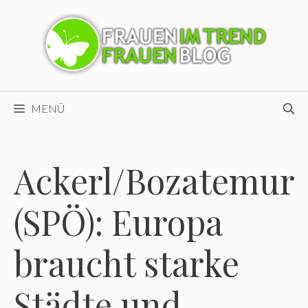
Zum
Inhalt
springen
MENÜ
Ackerl/Bozatemur
(SPÖ): Europa
braucht starke
Städte und