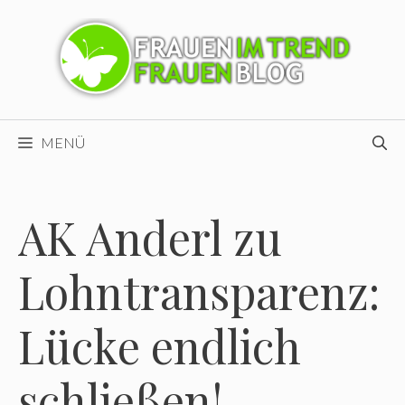
Zum
Inhalt
springen
MENÜ
AK Anderl zu
Lohntransparenz:
Lücke endlich
schließen!