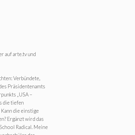
r auf arte.tv und
hten: Verbündete,
 des Präsidentenamts
erpunkts „USA –
 die tiefen
 Kann die einstige
n? Ergänzt wird das
chool Radical. Meine