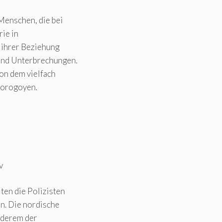
Menschen, die bei
rie in
n ihrer Beziehung
 und Unterbrechungen.
von dem vielfach
Sorogoyen.
v
en die Polizisten
n. Die nordische
anderem der