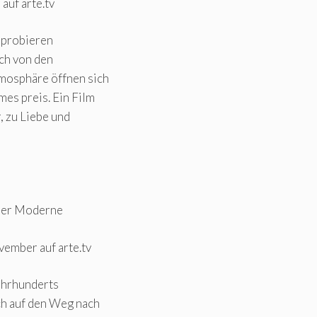
auf arte.tv
, probieren
ch von den
tmosphäre öffnen sich
mes preis. Ein Film
, zu Liebe und
 der Moderne
ember auf arte.tv
Jahrhunderts
h auf den Weg nach