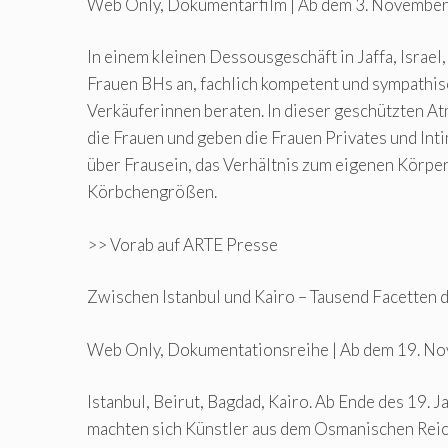
Web Only, Dokumentarfilm | Ab dem 3. November 
In einem kleinen Dessousgeschäft in Jaffa, Israel
Frauen BHs an, fachlich kompetent und sympathis
Verkäuferinnen beraten. In dieser geschützten A
die Frauen und geben die Frauen Privates und Inti
über Frausein, das Verhältnis zum eigenen Körper
Körbchengrößen.
>> Vorab auf ARTE Presse
Zwischen Istanbul und Kairo – Tausend Facetten
Web Only, Dokumentationsreihe | Ab dem 19. Nov
Istanbul, Beirut, Bagdad, Kairo. Ab Ende des 19. 
machten sich Künstler aus dem Osmanischen Reic