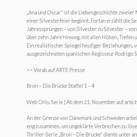
„Ana und Oscar“ ist die Liebesgeschichte zweier 
einer Silvesterfeier beginnt. Fortan erzählt die Se
Jahressprüngen – von Silvester zu Silvester – vo
über zehn Jahre hinweg, mit allen Höhen, Tiefen
Ein realistischer Spiegel heutiger Beziehungen, 
ausgezeichneten spanischen Regisseur Rodrigo 
>> Vorab auf ARTE Presse
Bron – Die Brücke Staffel 1 – 4
Web Only, Serie | Ab dem 21. November auf arte.t
An der Grenze von Dänemark und Schweden arbeit
eng zusammen, um ungeklärte Verbrechen zu löse
Thriller-Serie „Bron – Die Brücke“ diente unter 