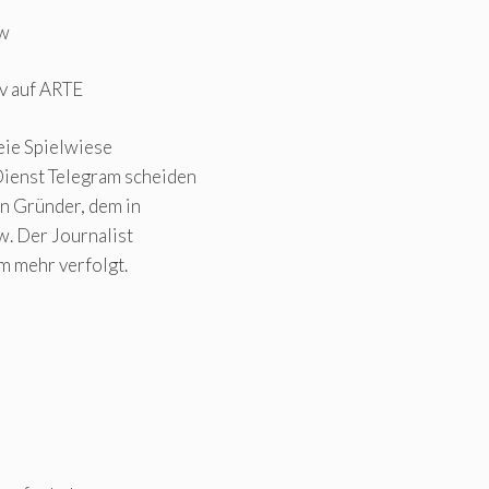
ow
v auf ARTE
eie Spielwiese
ienst Telegram scheiden
en Gründer, dem in
. Der Journalist
m mehr verfolgt.