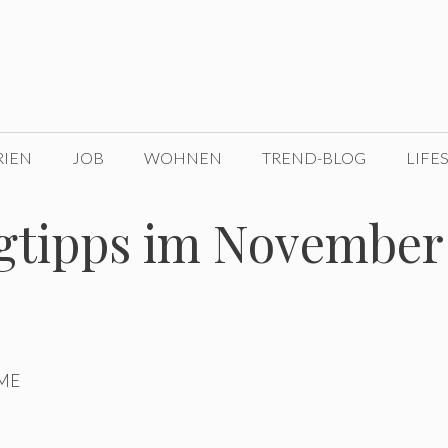
RIEN
JOB
WOHNEN
TREND-BLOG
LIFE
gtipps im November
LME