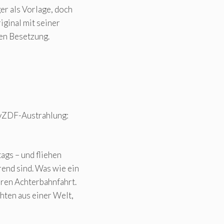
er als Vorlage, doch
iginal mit seiner
en Besetzung.
tvZDF-Austrahlung:
ags – und fliehen
end sind. Was wie ein
eren Achterbahnfahrt.
hten aus einer Welt,