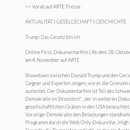
>> Vorab auf ARTE Presse
AKTUALITÄT | GESELLSCHAFT | GESCHICHTE
Trump: Das Gesetz bin ich
Online First, Dokumentarfilm | Ab dem 28. Oktobe
am 4. November auf ARTE
Showdown zwischen Donald Trump und den Geric
Gegner und Experten zeigen, wie er die Grenzen
austestet. Der Dokumentarfilm ist Teil des Schw
Demokratie im Stresstest“ , der in weiteren Dokus
gesellschaftlichen Gräben in den USA beleuchtet.
Vorzeige-Demokratie den Belastungen standhalte
Programm durch die Web Only-Dokureihe „High S