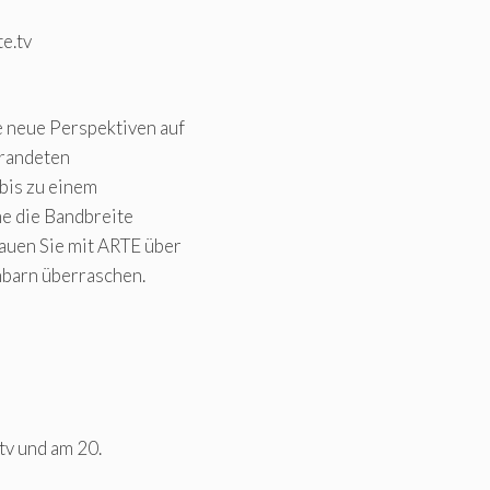
e.tv
e neue Perspektiven auf
trandeten
bis zu einem
me die Bandbreite
auen Sie mit ARTE über
hbarn überraschen.
tv und am 20.