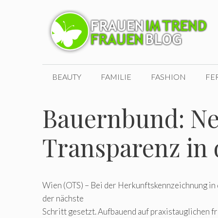
Zum
Inhalt
springen
BEAUTY
FAMILIE
FASHION
FE
Bauernbund: Neu
Transparenz in
Wien (OTS) – Bei der Herkunftskennzeichnung in
der nächste
Schritt gesetzt. Aufbauend auf praxistauglichen 