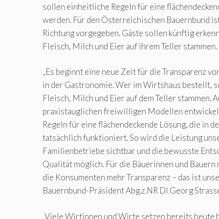
sollen einheitliche Regeln für eine flächendecke
werden. Für den Österreichischen Bauernbund ist
Richtung vorgegeben. Gäste sollen künftig erke
Fleisch, Milch und Eier auf ihrem Teller stammen.
„Es beginnt eine neue Zeit für die Transparenz v
in der Gastronomie. Wer im Wirtshaus bestellt, s
Fleisch, Milch und Eier auf dem Teller stammen. 
praxistauglichen freiwilligen Modellen entwickel
Regeln für eine flächendeckende Lösung, die in 
tatsächlich funktioniert. So wird die Leistung un
Familienbetriebe sichtbar und die bewusste Ents
Qualität möglich. Für die Bäuerinnen und Bauern 
die Konsumenten mehr Transparenz – das ist unser
Bauernbund-Präsident Abg.z.NR DI Georg Strasse
„Viele Wirtinnen und Wirte setzen bereits heute 