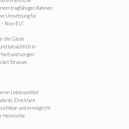
nd einheitliche
einem tragfähigen Rahmen
ise Umsetzung für
U – Non-EU“.
ür die Gäste
und tatsächlich in
arheit und sorgen
lärt Strasser .
ieren Lebensmittel
dards. Eine klare
sichtbar und ermöglicht
r heimische