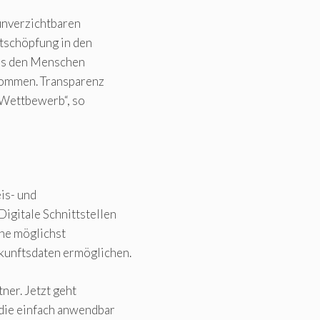
 unverzichtbaren
tschöpfung in den
uss den Menschen
 kommen. Transparenz
 Wettbewerb“, so
is- und
igitale Schnittstellen
ne möglichst
unftsdaten ermöglichen.
ner. Jetzt geht
die einfach anwendbar