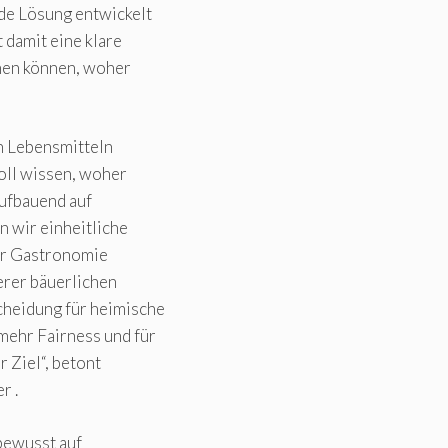
nde Lösung entwickelt
 damit eine klare
nnen können, woher
on Lebensmitteln
oll wissen, woher
Aufbauend auf
n wir einheitliche
der Gastronomie
serer bäuerlichen
cheidung für heimische
mehr Fairness und für
 Ziel“, betont
r .
bewusst auf