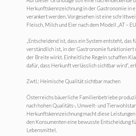
Auf dieser Grundlage soll eine flächendeckende u
Herkunftskennzeichnung in der Gastronomie in 
verankert werden. Vorgesehen ist eine schrittwe
Fleisch, Milch und Eier nach dem Modell „AT – E
„Entscheidend ist, dass ein System entsteht, das f
verständlich ist, in der Gastronomie funktioniert 
der Breite wirkt. Einheitliche Regeln schaffen Kl
dafür, dass Herkunft verlässlich sichtbar wird“, erk
Zwtl.: Heimische Qualität sichtbar machen
Österreichs bäuerliche Familienbetriebe produz
nach hohen Qualitäts-, Umwelt- und Tierwohlstan
Herkunftskennzeichnung macht diese Leistungen 
den Konsumenten eine bewusste Entscheidung fü
Lebensmittel.