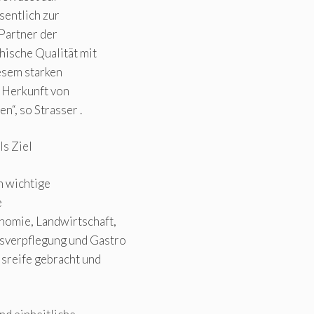
sentlich zur
Partner der
hische Qualität mit
iesem starken
 Herkunft von
“, so Strasser .
ls Ziel
n wichtige
e
omie, Landwirtschaft,
sverpflegung und Gastro
sreife gebracht und