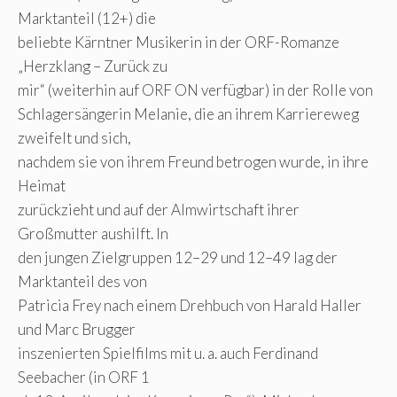
Marktanteil (12+) die
beliebte Kärntner Musikerin in der ORF-Romanze
„Herzklang – Zurück zu
mir“ (weiterhin auf ORF ON verfügbar) in der Rolle von
Schlagersängerin Melanie, die an ihrem Karriereweg
zweifelt und sich,
nachdem sie von ihrem Freund betrogen wurde, in ihre
Heimat
zurückzieht und auf der Almwirtschaft ihrer
Großmutter aushilft. In
den jungen Zielgruppen 12–29 und 12–49 lag der
Marktanteil des von
Patricia Frey nach einem Drehbuch von Harald Haller
und Marc Brugger
inszenierten Spielfilms mit u. a. auch Ferdinand
Seebacher (in ORF 1