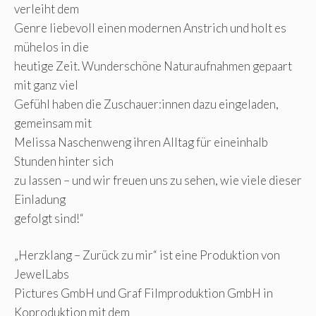
verleiht dem
Genre liebevoll einen modernen Anstrich und holt es
mühelos in die
heutige Zeit. Wunderschöne Naturaufnahmen gepaart
mit ganz viel
Gefühl haben die Zuschauer:innen dazu eingeladen,
gemeinsam mit
Melissa Naschenweng ihren Alltag für eineinhalb
Stunden hinter sich
zu lassen – und wir freuen uns zu sehen, wie viele dieser
Einladung
gefolgt sind!“
„Herzklang – Zurück zu mir“ ist eine Produktion von
JewelLabs
Pictures GmbH und Graf Filmproduktion GmbH in
Koproduktion mit dem