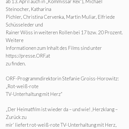
ab 13. April auch in „Kommissar Rex“), Michael
Steinocher, Katharina
Pichler, Christina Cervenka, Martin Muliar, Elfriede
Schüsseleder und
Rainer Wöss in weiteren Rollen bei 17 bzw. 20 Prozent.
Weitere
Informationen zum Inhalt des Films sind unter
https://presse.ORF.at
zu finden.
ORF-Programmdirektorin Stefanie Groiss-Horowitz:
„Rot-weiß-rote
TV-Unterhaltung mit Herz“
„Der Heimatfilm ist wieder da – und wie! ‚Herzklang –
Zurück zu
mir‘ liefert rot-weiß-rote TV-Unterhaltung mit Herz,