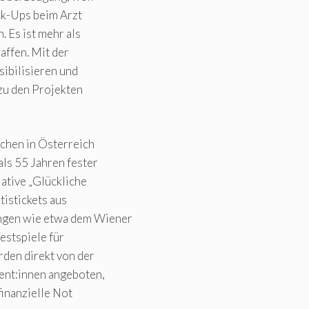
ck-Ups beim Arzt
 Es ist mehr als
affen. Mit der
sibilisieren und
 zu den Projekten
chen in Österreich
als 55 Jahren fester
iative „Glückliche
tistickets aus
ngen wie etwa dem Wiener
estspiele für
rden direkt von der
ient:innen angeboten,
finanzielle Not