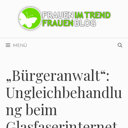
Zum
Inhalt
springen
MENÜ
„Bürgeranwalt“:
Ungleichbehandlu
ng beim
Glasfaserinternet