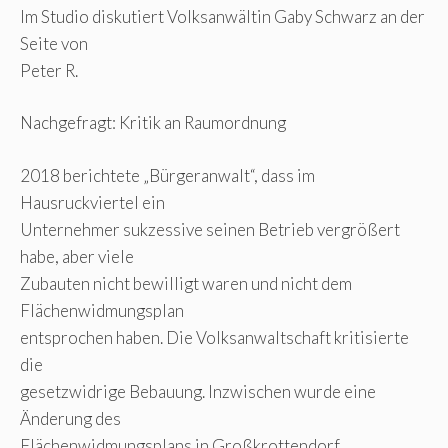
Im Studio diskutiert Volksanwältin Gaby Schwarz an der
Seite von
Peter R.
Nachgefragt: Kritik an Raumordnung
2018 berichtete „Bürgeranwalt“, dass im
Hausruckviertel ein
Unternehmer sukzessive seinen Betrieb vergrößert
habe, aber viele
Zubauten nicht bewilligt waren und nicht dem
Flächenwidmungsplan
entsprochen haben. Die Volksanwaltschaft kritisierte
die
gesetzwidrige Bebauung. Inzwischen wurde eine
Änderung des
Flächenwidmungsplans in Großkrottendorf