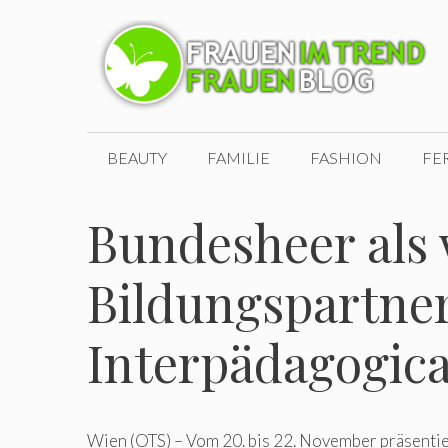
Zum
Inhalt
springen
BEAUTY
FAMILIE
FASHION
FE
Bundesheer als 
Bildungspartner
Interpädagogic
Wien (OTS) – Vom 20. bis 22. November präsentie