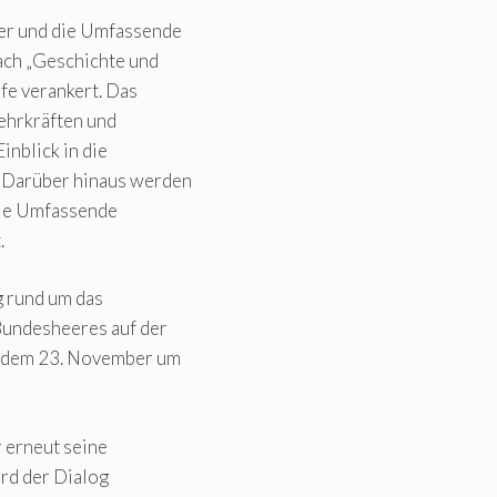
er und die Umfassende
ach „Geschichte und
ufe verankert. Das
ehrkräften und
nblick in die
. Darüber hinaus werden
die Umfassende
.
 rund um das
Bundesheeres auf der
, dem 23. November um
 erneut seine
ird der Dialog