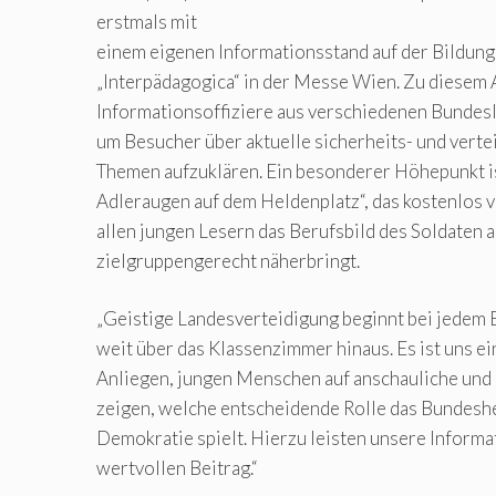
erstmals mit
einem eigenen Informationsstand auf der Bildun
„Interpädagogica“ in der Messe Wien. Zu diesem
Informationsoffiziere aus verschiedenen Bundesl
um Besucher über aktuelle sicherheits- und verte
Themen aufzuklären. Ein besonderer Höhepunkt i
Adleraugen auf dem Heldenplatz“, das kostenlos v
allen jungen Lesern das Berufsbild des Soldaten 
zielgruppengerecht näherbringt.
„Geistige Landesverteidigung beginnt bei jedem 
weit über das Klassenzimmer hinaus. Es ist uns e
Anliegen, jungen Menschen auf anschauliche und
zeigen, welche entscheidende Rolle das Bundeshe
Demokratie spielt. Hierzu leisten unsere Informa
wertvollen Beitrag.“