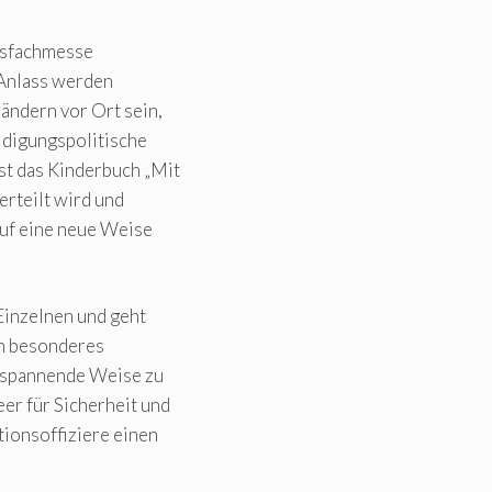
gsfachmesse
 Anlass werden
ändern vor Ort sein,
idigungspolitische
st das Kinderbuch „Mit
erteilt wird und
auf eine neue Weise
Einzelnen und geht
in besonderes
 spannende Weise zu
er für Sicherheit und
tionsoffiziere einen