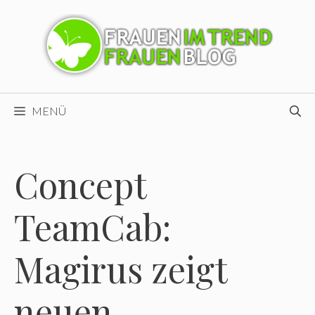
Zum
Inhalt
springen
MENÜ
Concept
TeamCab:
Magirus zeigt
neuen