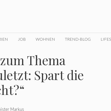
RIEN
JOB
WOHNEN
TREND-BLOG
LIFE
“ zum Thema
letzt: Spart die
cht?“
nister Markus