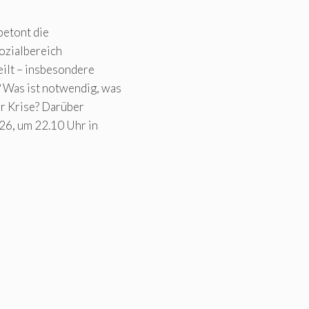
betont die
Sozialbereich
eilt – insbesondere
Was ist notwendig, was
er Krise? Darüber
26, um 22.10 Uhr in