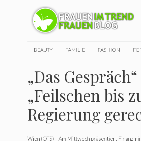
Zum
Inhalt
springen
BEAUTY
FAMILIE
FASHION
FE
„Das Gespräch
„Feilschen bis zu
Regierung gere
Wien (OTS) – Am Mittwoch präsentiert Finanzmi