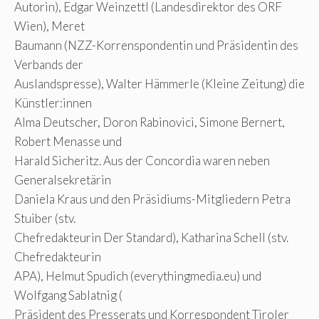
Autorin), Edgar Weinzettl (Landesdirektor des ORF
Wien), Meret
Baumann (NZZ-Korrenspondentin und Präsidentin des
Verbands der
Auslandspresse), Walter Hämmerle (Kleine Zeitung) die
Künstler:innen
Alma Deutscher, Doron Rabinovici, Simone Bernert,
Robert Menasse und
Harald Sicheritz. Aus der Concordia waren neben
Generalsekretärin
Daniela Kraus und den Präsidiums-Mitgliedern Petra
Stuiber (stv.
Chefredakteurin Der Standard), Katharina Schell (stv.
Chefredakteurin
APA), Helmut Spudich (everythingmedia.eu) und
Wolfgang Sablatnig (
Präsident des Presserats und Korrespondent Tiroler