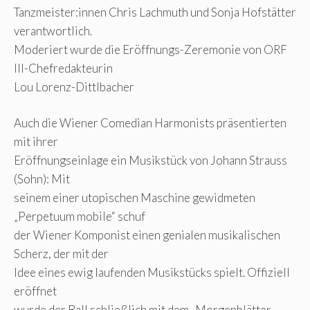
Tanzmeister:innen Chris Lachmuth und Sonja Hofstätter
verantwortlich.
Moderiert wurde die Eröffnungs-Zeremonie von ORF
III-Chefredakteurin
Lou Lorenz-Dittlbacher
Auch die Wiener Comedian Harmonists präsentierten
mit ihrer
Eröffnungseinlage ein Musikstück von Johann Strauss
(Sohn): Mit
seinem einer utopischen Maschine gewidmeten
„Perpetuum mobile“ schuf
der Wiener Komponist einen genialen musikalischen
Scherz, der mit der
Idee eines ewig laufenden Musikstücks spielt. Offiziell
eröffnet
wurde der Ball schließlich mit dem „Morgenblätter-