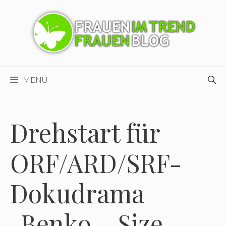
Zum
Inhalt
springen
MENÜ
Drehstart für
ORF/ARD/SRF-
Dokudrama
„Benko – Size