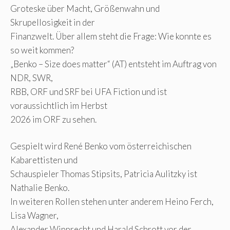
Groteske über Macht, Größenwahn und
Skrupellosigkeit in der
Finanzwelt. Über allem steht die Frage: Wie konnte es
so weit kommen?
„Benko – Size does matter“ (AT) entsteht im Auftrag von
NDR, SWR,
RBB, ORF und SRF bei UFA Fiction und ist
voraussichtlich im Herbst
2026 im ORF zu sehen.
Gespielt wird René Benko vom österreichischen
Kabarettisten und
Schauspieler Thomas Stipsits, Patricia Aulitzky ist
Nathalie Benko.
In weiteren Rollen stehen unter anderem Heino Ferch,
Lisa Wagner,
Alexander Wipprecht und Harald Schrott vor der