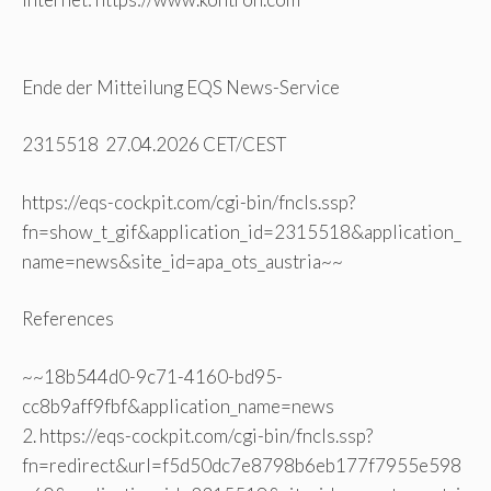
Ende der Mitteilung EQS News-Service
2315518 27.04.2026 CET/CEST
https://eqs-cockpit.com/cgi-bin/fncls.ssp?
fn=show_t_gif&application_id=2315518&application_
name=news&site_id=apa_ots_austria~~
References
~~18b544d0-9c71-4160-bd95-
cc8b9aff9fbf&application_name=news
2. https://eqs-cockpit.com/cgi-bin/fncls.ssp?
fn=redirect&url=f5d50dc7e8798b6eb177f7955e598