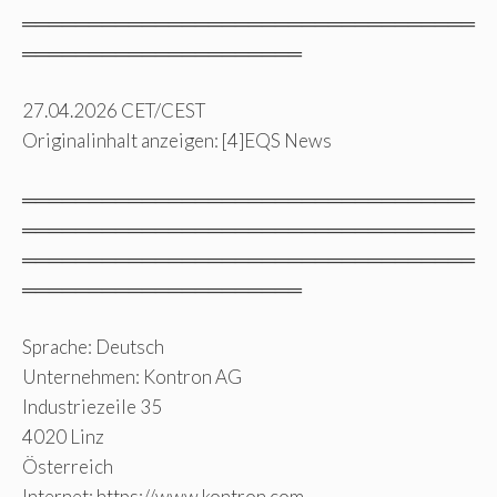
══════════════════════════════════
═════════════════════
27.04.2026 CET/CEST
Originalinhalt anzeigen: [4]EQS News
══════════════════════════════════
══════════════════════════════════
══════════════════════════════════
═════════════════════
Sprache: Deutsch
Unternehmen: Kontron AG
Industriezeile 35
4020 Linz
Österreich
Internet: https://www.kontron.com