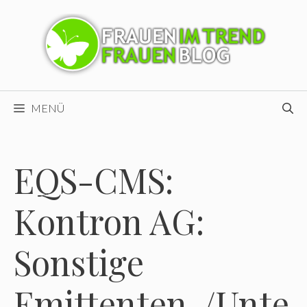
Zum
Inhalt
springen
MENÜ
EQS-CMS:
Kontron AG:
Sonstige
Emittenten-/Unte