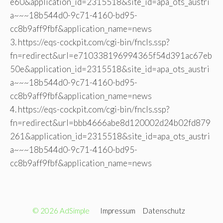
e60&application_id=2315518&site_id=apa_ots_austri
a~~~18b544d0-9c71-4160-bd95-
cc8b9aff9fbf&application_name=news
3. https://eqs-cockpit.com/cgi-bin/fncls.ssp?
fn=redirect&url=e710338196994365f54d391ac67eb
50e&application_id=2315518&site_id=apa_ots_austri
a~~~18b544d0-9c71-4160-bd95-
cc8b9aff9fbf&application_name=news
4. https://eqs-cockpit.com/cgi-bin/fncls.ssp?
fn=redirect&url=bbb4666abe8d120002d24b02fd879
261&application_id=2315518&site_id=apa_ots_austri
a~~~18b544d0-9c71-4160-bd95-
cc8b9aff9fbf&application_name=news
© 2026 AdSimple
Impressum
Datenschutz