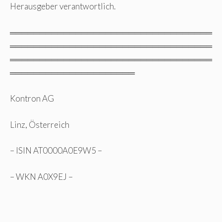
Herausgeber verantwortlich.
══════════════════════════════════
══════════════════════════════════
══════════════════════════════════
═════════════════════
Kontron AG
Linz, Österreich
– ISIN AT0000A0E9W5 –
– WKN A0X9EJ –