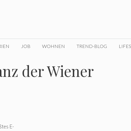
RIEN
JOB
WOHNEN
TREND-BLOG
LIFE
lanz der Wiener
ßtes E-