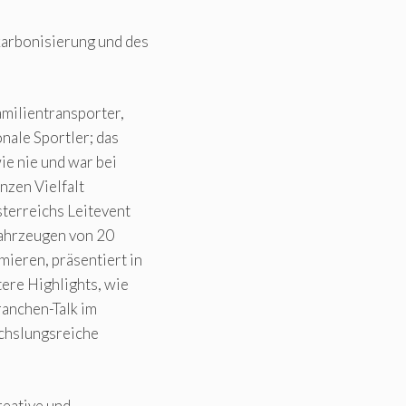
arbonisierung und des
milientransporter,
nale Sportler; das
wie nie und war bei
nzen Vielfalt
sterreichs Leitevent
Fahrzeugen von 20
ieren, präsentiert in
ere Highlights, wie
anchen-Talk im
chslungsreiche
reative und