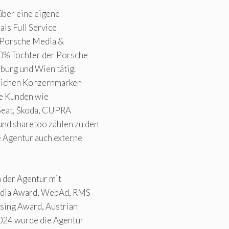
über eine eigene
ls Full Service
s Porsche Media &
0% Tochter der Porsche
burg und Wien tätig.
reichen Konzernmarken
te Kunden wie
Seat, Škoda, CUPRA
d sharetoo zählen zu den
e Agentur auch externe
 der Agentur mit
Media Award, WebAd, RMS
sing Award, Austrian
024 wurde die Agentur