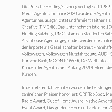
Die Porsche Holding Salzburg verfügt seit 1989 
Media Agentur. Im Jahre 2020 wurde die Agentur a
Agentur neu ausgerichtet und firmiert seither al
Creative (PMC ®) . Das Unternehmen ist eine 10
Holding Salzburg. PMC ist an den Standorten Salz
Als Inhouse Agentur gegründet werden die zahl
der Importeurs Gesellschaften betreut – namhaf
Volkswagen, Volkswagen Nutzfahrzeuge, AUDI, 
Porsche Bank, MOON POWER, DasWeltauto.at un
Kunden der Agentur. Seit Anfang 2020 betreut di
Kunden.
In den letzten Jahrzehnten wurden die Leistungen
zahlreichen Preisen honoriert: ORF Top Spot, 
Radio Award, Out of Home Award, Native Adverti
Event Award, Das goldene Horn und viele mehr.2