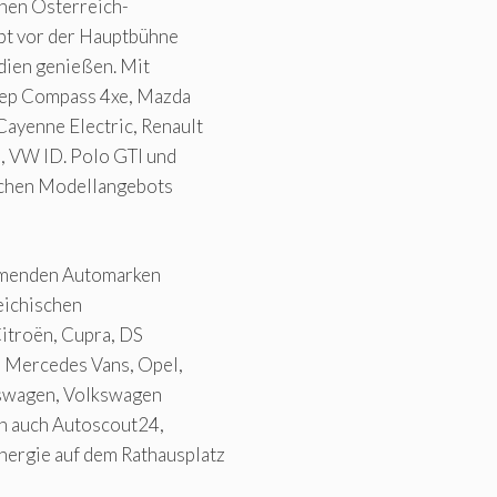
chen Österreich-
pt vor der Hauptbühne
dien genießen. Mit
eep Compass 4xe, Mazda
ayenne Electric, Renault
O, VW ID. Polo GTI und
ischen Modellangebots
ehmenden Automarken
eichischen
itroën, Cupra, DS
, Mercedes Vans, Opel,
lkswagen, Volkswagen
en auch Autoscout24,
rgie auf dem Rathausplatz