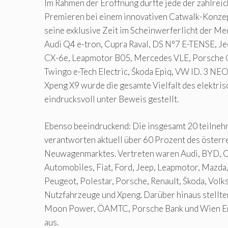
Im Rahmen der Eröffnung durfte jede der zahlrei
Premieren bei einem innovativen Catwalk-Konze
seine exklusive Zeit im Scheinwerferlicht der Me
Audi Q4 e-tron, Cupra Raval, DS N°7 E-TENSE, J
CX-6e, Leapmotor B05, Mercedes VLE, Porsche C
Twingo e-Tech Electric, Škoda Epiq, VW ID. 3 NE
Xpeng X9 wurde die gesamte Vielfalt des elektr
eindrucksvoll unter Beweis gestellt.
Ebenso beeindruckend: Die insgesamt 20 teiln
verantworten aktuell über 60 Prozent des österr
Neuwagenmarktes. Vertreten waren Audi, BYD, C
Automobiles, Fiat, Ford, Jeep, Leapmotor, Mazda
Peugeot, Polestar, Porsche, Renault, Škoda, Vo
Nutzfahrzeuge und Xpeng. Darüber hinaus stellt
Moon Power, ÖAMTC, Porsche Bank und Wien Ene
aus.