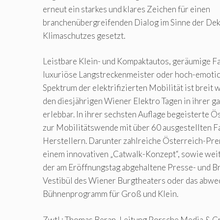
erneut ein starkes und klares Zeichen für einen
branchenübergreifenden Dialog im Sinne der Dek
Klimaschutzes gesetzt.
Leistbare Klein- und Kompaktautos, geräumige Fa
luxuriöse Langstreckenmeister oder hoch-emotio
Spektrum der elektrifizierten Mobilität ist breit 
den diesjährigen Wiener Elektro Tagen in ihrer ga
erlebbar. In ihrer sechsten Auflage begeisterte Ö
zur Mobilitätswende mit über 60 ausgestellten 
Herstellern. Darunter zahlreiche Österreich-Prem
einem innovativen „Catwalk-Konzept“, sowie weit
der am Eröffnungstag abgehaltene Presse- und Br
Vestibül des Wiener Burgtheaters oder das abwe
Bühnenprogramm für Groß und Klein.
Zwtl.: Thomas Beran, Leitung Porsche Media & C