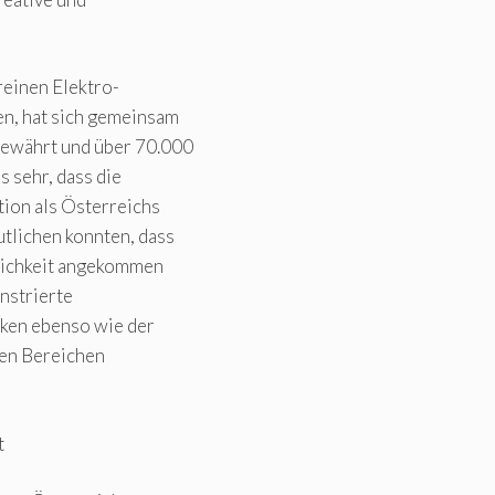
reinen Elektro-
en, hat sich gemeinsam
bewährt und über 70.000
 sehr, dass die
tion als Österreichs
utlichen konnten, dass
tlichkeit angekommen
nstrierte
ken ebenso wie der
den Bereichen
t