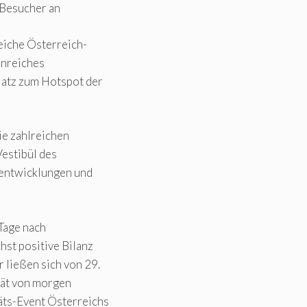
 Besucher an
eiche Österreich-
enreiches
atz zum Hotspot der
ie zahlreichen
estibül des
rentwicklungen und
Tage nach
hst positive Bilanz
 ließen sich von 29.
tät von morgen
täts-Event Österreichs