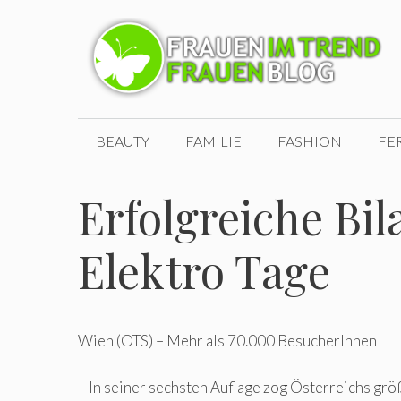
Zum
Inhalt
springen
BEAUTY
FAMILIE
FASHION
FE
Erfolgreiche Bi
Elektro Tage
Wien (OTS) – Mehr als 70.000 BesucherInnen
– In seiner sechsten Auflage zog Österreichs grö