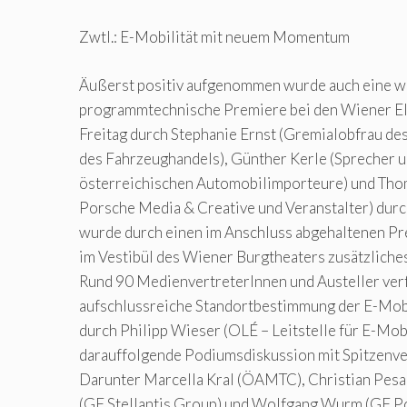
Zwtl.: E-Mobilität mit neuem Momentum
Äußerst positiv aufgenommen wurde auch eine w
programmtechnische Premiere bei den Wiener El
Freitag durch Stephanie Ernst (Gremialobfrau 
des Fahrzeughandels), Günther Kerle (Sprecher u
österreichischen Automobilimporteure) und Tho
Porsche Media & Creative und Veranstalter) dur
wurde durch einen im Anschluss abgehaltenen Pr
im Vestibül des Wiener Burgtheaters zusätzliche
Rund 90 MedienvertreterInnen und Austeller ver
aufschlussreiche Standortbestimmung der E-Mobi
durch Philipp Wieser (OLÉ – Leitstelle für E-Mobi
darauffolgende Podiumsdiskussion mit Spitzenve
Darunter Marcella Kral (ÖAMTC), Christian Pesau
(GF Stellantis Group) und Wolfgang Wurm (GF Po