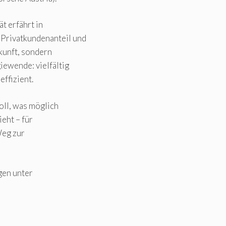
t erfährt in
Privatkundenanteil und
ukunft, sondern
iewende: vielfältig
effizient.
oll, was möglich
eht – für
Weg zur
gen unter