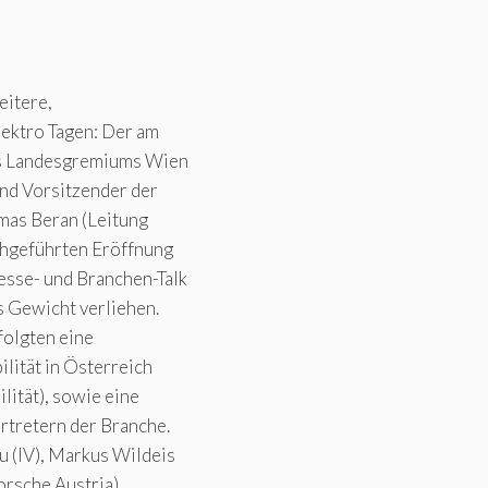
eitere,
ektro Tagen: Der am
des Landesgremiums Wien
nd Vorsitzender der
mas Beran (Leitung
chgeführten Eröffnung
esse- und Branchen-Talk
s Gewicht verliehen.
folgten eine
lität in Österreich
lität), sowie eine
rtretern der Branche.
 (IV), Markus Wildeis
rsche Austria).