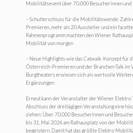
Mobilitätsevent über 70.000 Besucherinnen und
– Schulterschluss für die Mobilitätswende: Zahlr
Premieren, mehr als 20 Aussteller und ein facett
Rahmenprogramm machten den Wiener Rathauspl
Mobilität von morgen
– Neue Highlights wie das Catwalk-Konzept für d
Österreich-Premieren und der Branchen-Talk im V
Burgtheaters erwiesen sich als wertvolle Weite
Ergänzungen
Erneut kann der Veranstalter der Wiener Elektro 
Abschluss der dreitägigen Veranstaltung eine höc
ziehen: Über 70.000 Besucherinnen und Besucher
bis 31. Mai 2026 am Rathausplatz von der Mobili
begeistern. Damit hat das größte Elektro Mobili