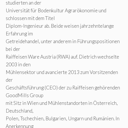
studierten an der
Universität für Bodenkultur Agrarökonomie und
schlossen mit dem Titel
Diplom-Ingenieur ab. Beide weisen jahrzehntelange
Erfahrung im
Getreidehandel, unter anderem in Führungspositionen
bei der
Raiffeisen Ware Austria (RWA) auf. Dietrich wechselte
2003 in den
Mühlensektor und avancierte 2013 zum Vorsitzenden
der
Geschäftsführung (CEO) der zu Raiffeisen gehörenden
GoodMills Group
mit Sitz in Wien und Mühlenstandorten in Österreich,
Deutschland,
Polen, Tschechien, Bulgarien, Ungarn und Rumänien. In
Anerkennung