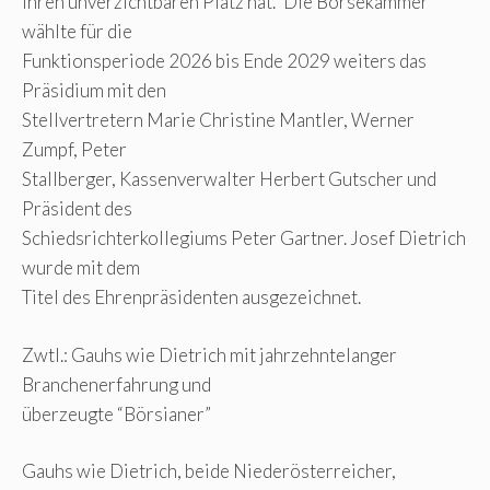
ihren unverzichtbaren Platz hat.“ Die Börsekammer
wählte für die
Funktionsperiode 2026 bis Ende 2029 weiters das
Präsidium mit den
Stellvertretern Marie Christine Mantler, Werner
Zumpf, Peter
Stallberger, Kassenverwalter Herbert Gutscher und
Präsident des
Schiedsrichterkollegiums Peter Gartner. Josef Dietrich
wurde mit dem
Titel des Ehrenpräsidenten ausgezeichnet.
Zwtl.: Gauhs wie Dietrich mit jahrzehntelanger
Branchenerfahrung und
überzeugte “Börsianer”
Gauhs wie Dietrich, beide Niederösterreicher,