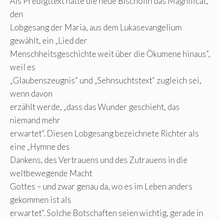
Als Predigttext hatte die neue Bischöfin das Magnificat,
den
Lobgesang der Maria, aus dem Lukasevangelium
gewählt, ein „Lied der
Menschheitsgeschichte weit über die Ökumene hinaus“,
weil es
„Glaubenszeugnis“ und „Sehnsuchtstext“ zugleich sei,
wenn davon
erzählt werde, „dass das Wunder geschieht, das
niemand mehr
erwartet“. Diesen Lobgesang bezeichnete Richter als
eine „Hymne des
Dankens, des Vertrauens und des Zutrauens in die
weltbewegende Macht
Gottes – und zwar genau da, wo es im Leben anders
gekommen ist als
erwartet“. Solche Botschaften seien wichtig, gerade in