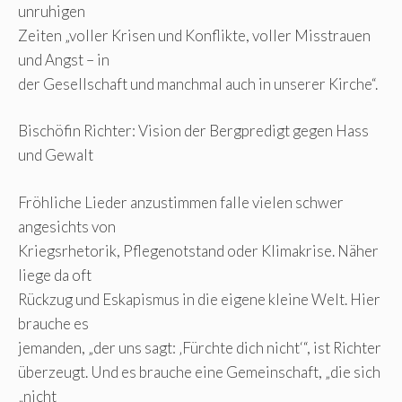
unruhigen
Zeiten „voller Krisen und Konflikte, voller Misstrauen
und Angst – in
der Gesellschaft und manchmal auch in unserer Kirche“.
Bischöfin Richter: Vision der Bergpredigt gegen Hass
und Gewalt
Fröhliche Lieder anzustimmen falle vielen schwer
angesichts von
Kriegsrhetorik, Pflegenotstand oder Klimakrise. Näher
liege da oft
Rückzug und Eskapismus in die eigene kleine Welt. Hier
brauche es
jemanden, „der uns sagt: ‚Fürchte dich nicht‘“, ist Richter
überzeugt. Und es brauche eine Gemeinschaft, „die sich
„nicht