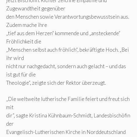
jetzt Bischöfin. Richter zeichne Empathie und
Zugewandtheit gegenüber
den Menschen sowie Verantwortungsbewusstsein aus.
Zudem mache ihre
„tief aus dem Herzen“ kommende und „ansteckende“
Fröhlichkeit die
„Menschen selbst auch fröhlich“, bekräftigte Hoch. „Bei
ihr wird
nicht nur nachgedacht, sondern auch gelacht – und das
ist gut für die
Theologie“, zeigte sich der Rektor überzeugt.
„Die weltweite lutherische Familie feiert und freut sich
mit
dir”, sagte Kristina Kühnbaum-Schmidt, Landesbischöfin
der
Evangelisch-Lutherischen Kirche in Norddeutschland