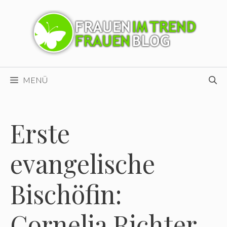
Zum
Inhalt
springen
MENÜ
Erste
evangelische
Bischöfin:
Cornelia Richter