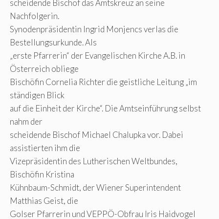
scheidende Bischof das Amtskreuz an seine
Nachfolgerin.
Synodenpräsidentin Ingrid Monjencs verlas die
Bestellungsurkunde. Als
„erste Pfarrerin“ der Evangelischen Kirche A.B. in
Österreich obliege
Bischöfin Cornelia Richter die geistliche Leitung „im
ständigen Blick
auf die Einheit der Kirche“. Die Amtseinführung selbst
nahm der
scheidende Bischof Michael Chalupka vor. Dabei
assistierten ihm die
Vizepräsidentin des Lutherischen Weltbundes,
Bischöfin Kristina
Kühnbaum-Schmidt, der Wiener Superintendent
Matthias Geist, die
Golser Pfarrerin und VEPPÖ-Obfrau Iris Haidvogel