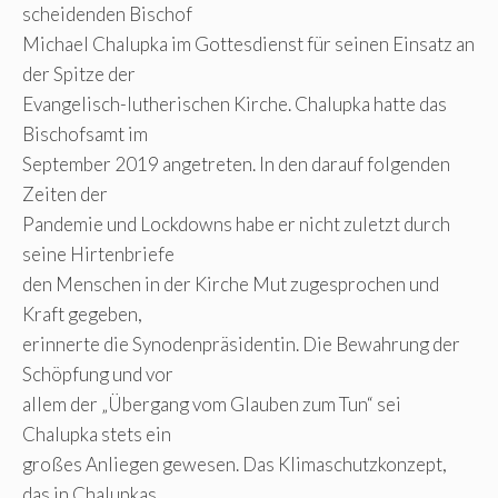
scheidenden Bischof
Michael Chalupka im Gottesdienst für seinen Einsatz an
der Spitze der
Evangelisch-lutherischen Kirche. Chalupka hatte das
Bischofsamt im
September 2019 angetreten. In den darauf folgenden
Zeiten der
Pandemie und Lockdowns habe er nicht zuletzt durch
seine Hirtenbriefe
den Menschen in der Kirche Mut zugesprochen und
Kraft gegeben,
erinnerte die Synodenpräsidentin. Die Bewahrung der
Schöpfung und vor
allem der „Übergang vom Glauben zum Tun“ sei
Chalupka stets ein
großes Anliegen gewesen. Das Klimaschutzkonzept,
das in Chalupkas