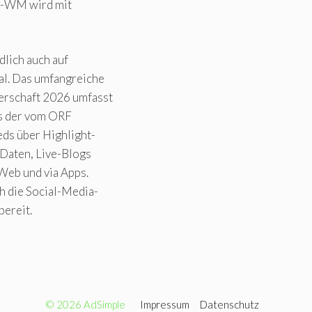
l-WM wird mit
dlich auch auf
al. Das umfangreiche
erschaft 2026 umfasst
ms der vom ORF
eds über Highlight-
, Daten, Live-Blogs
Web und via Apps.
h die Social-Media-
ereit.
© 2026 AdSimple
Impressum
Datenschutz