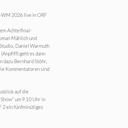
ll-WM 2026 live in ORF
dem Achtelfinal-
 Roman Mählich und
Studio, Daniel Warmuth
Anpfiff) geht es dann
n dazu Bernhard Stöhr,
 Die Kommentatoren sind
blick auf die
g Show“ um 9.10 Uhr in
F 2 ein fünfminütiges