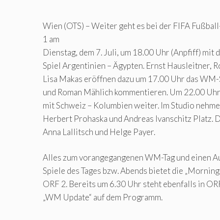
Wien (OTS) – Weiter geht es bei der FIFA Fußba
1 am
Dienstag, dem 7. Juli, um 18.00 Uhr (Anpfiff) mit 
Spiel Argentinien – Ägypten. Ernst Hausleitner,
Lisa Makas eröffnen dazu um 17.00 Uhr das WM-
und Roman Mählich kommentieren. Um 22.00 Uhr (
mit Schweiz – Kolumbien weiter. Im Studio nehme
Herbert Prohaska und Andreas Ivanschitz Platz.
Anna Lallitsch und Helge Payer.
Alles zum vorangegangenen WM-Tag und einen Aus
Spiele des Tages bzw. Abends bietet die „Mornin
ORF 2. Bereits um 6.30 Uhr steht ebenfalls in OR
„WM Update“ auf dem Programm.