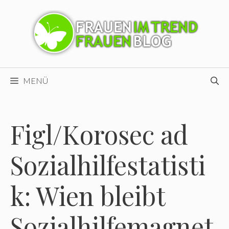
Zum
Inhalt
springen
MENÜ
Figl/Korosec ad
Sozialhilfestatisti
k: Wien bleibt
Sozialhilfemagnet