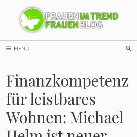
Zum
Inhalt
springen
MENÜ
Finanzkompetenz
für leistbares
Wohnen: Michael
Helm ist neuer