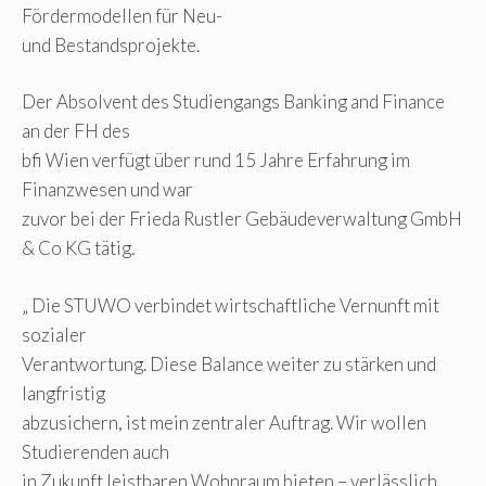
Fördermodellen für Neu-
und Bestandsprojekte.
Der Absolvent des Studiengangs Banking and Finance
an der FH des
bfi Wien verfügt über rund 15 Jahre Erfahrung im
Finanzwesen und war
zuvor bei der Frieda Rustler Gebäudeverwaltung GmbH
& Co KG tätig.
„ Die STUWO verbindet wirtschaftliche Vernunft mit
sozialer
Verantwortung. Diese Balance weiter zu stärken und
langfristig
abzusichern, ist mein zentraler Auftrag. Wir wollen
Studierenden auch
in Zukunft leistbaren Wohnraum bieten – verlässlich,