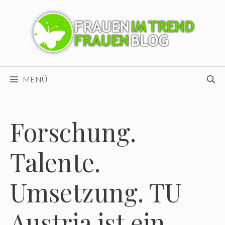
Zum
Inhalt
springen
MENÜ
Forschung.
Talente.
Umsetzung. TU
Austria ist ein