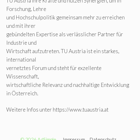
TU Austria ihre Kräfte und nutzen Synergien, um in
Forschung, Lehre
und Hochschulpolitik gemeinsam mehr zu erreichen
und mit ihrer
gebündelten Expertise als verlässlicher Partner für
Industrie und
Wirtschaft aufzutreten. TU Austria ist ein starkes,
international
vernetztes Forum und steht für exzellente
Wissenschaft,
wirtschaftliche Relevanz und nachhaltige Entwicklung
in Österreich.
Weitere Infos unter https://www.tuaustria.at
© 2026 AdSimple
Impressum
Datenschutz