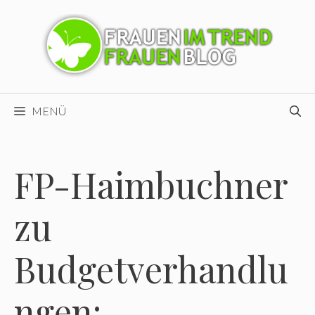
Zum
Inhalt
springen
MENÜ
FP-Haimbuchner
zu
Budgetverhandlu
ngen: