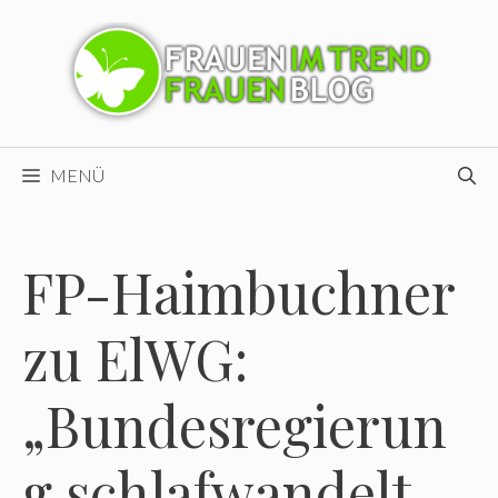
Zum
Inhalt
springen
MENÜ
FP-Haimbuchner
zu ElWG:
„Bundesregierun
g schlafwandelt