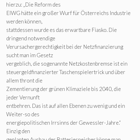
hierzu: „Die Reform des
ElWG hätte ein großer Wurf für Österreichs Industrie
werden können,
stattdessen wurde es das erwartbare Fiasko. Die
dringend notwendige
Verursachergerechtigkeit bei der Netzfinanzierung
sucht man im Gesetz
vergeblich, die sogenannte Netzkostenbremse ist ein
steuergeldfinanzierter Taschenspielertrick und über
allem thront die
Zementierung der grünen Klimaziele bis 2040, die
jeder Vernunft
entbehren. Das ist auf allen Ebenen zu wenig und ein
Weiter-so des
energiepolitischen Irrsinns der Gewessler-Jahre.“
Einzig den
geplanten Ausbau der Batteriespeicher könne man